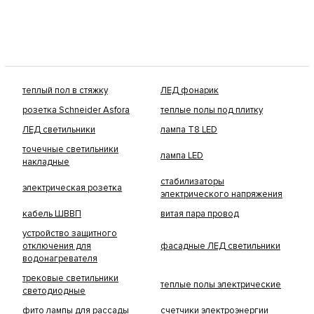
теплый пол в стяжку
ЛЕД фонарик
розетка Schneider Asfora
теплые полы под плитку
ЛЕД светильники
лампа Т8 LED
точечные светильники
лампа LED
накладные
стабилизаторы
электрическая розетка
электрического напряжения
кабель ШВВП
витая пара провод
устройство защитного
отключения для
фасадные ЛЕД светильники
водонагревателя
трековые светильники
теплые полы электрические
светодиодные
фито лампы для рассады
счетчики электроэнергии