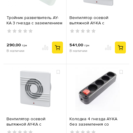
Тройник разветвитель AY-
Вентилятор осевой
KA 3 гнезда с заземлением
вытяжной AY-KA с
16А прямой с
москитной сеткой d100мм
выключателем белый
12W 158х158х85мм белый
290,00
541,00
грн
грн
В наличии
В наличии
Вентилятор осевой
Колодка 4 гнезда AY-KA
вытяжной AY-KA с
без заземления со
москитной сеткой d150мм
шторками с выключателем