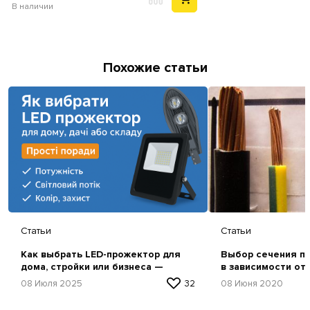
В наличии
Похожие статьи
Статьи
Статьи
Как выбрать LED-прожектор для
Выбор сечения пр
дома, стройки или бизнеса —
в зависимости от
простая инструкция
08 Июля 2025
32
08 Июня 2020