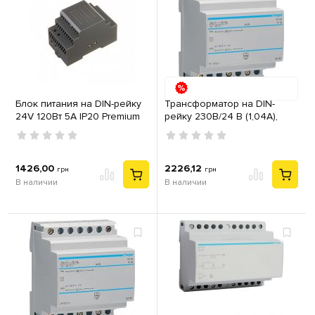
Блок питания на DIN-рейку
Трансформатор на DIN-
24V 120Вт 5А IP20 Premium
рейку 230В/24 В (1,04А),
230В/12 В (2,08А) Hager
ST312
1426,00
2226,12
грн
грн
В наличии
В наличии