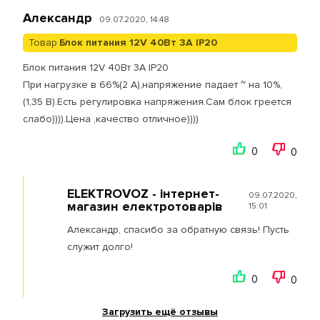
Александр
09.07.2020, 14:48
Товар
Блок питания 12V 40Вт 3А IP20
Блок питания 12V 40Вт 3А IP20
При нагрузке в 66%(2 А),напряжение падает ~ на 10%,
(1,35 В).Есть регулировка напряжения.Сам блок греется
слабо)))).Цена ,качество отличное))))
0
0
ELEKTROVOZ - інтернет-
09.07.2020,
магазин електротоварів
15:01
Александр, спасибо за обратную связь! Пусть
служит долго!
0
0
Загрузить ещё отзывы