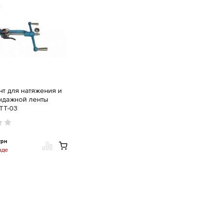
нт для натяжения и
ндажной ленты
TT-03
грн
аде