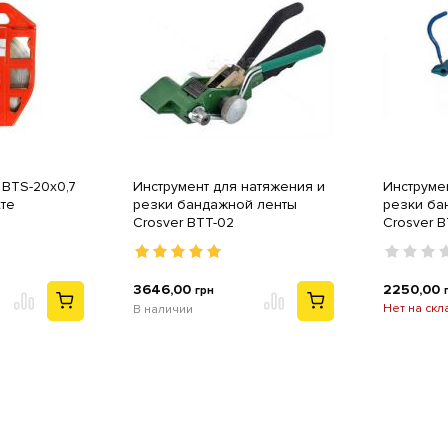
 BTS-20х0,7
Инструмент для натяжения и
Инструме
хте
резки бандажной ленты
резки ба
Crosver BTT-02
Crosver B
3646,00
2250,00
грн
Нет на скл
В наличии