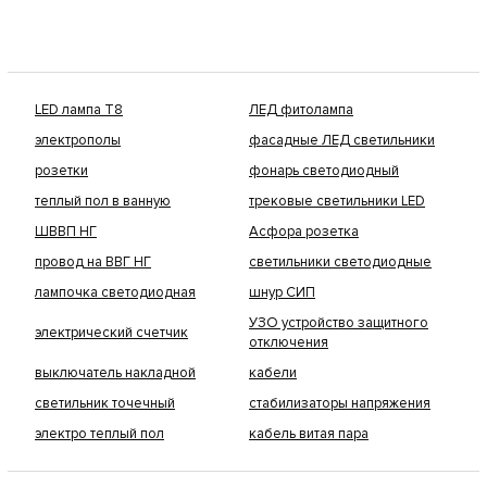
LED лампа Т8
ЛЕД фитолампа
электрополы
фасадные ЛЕД светильники
розетки
фонарь светодиодный
теплый пол в ванную
трековые светильники LED
ШВВП НГ
Асфора розетка
провод на ВВГ НГ
светильники светодиодные
лампочка светодиодная
шнур СИП
УЗО устройство защитного
электрический счетчик
отключения
выключатель накладной
кабели
светильник точечный
стабилизаторы напряжения
электро теплый пол
кабель витая пара