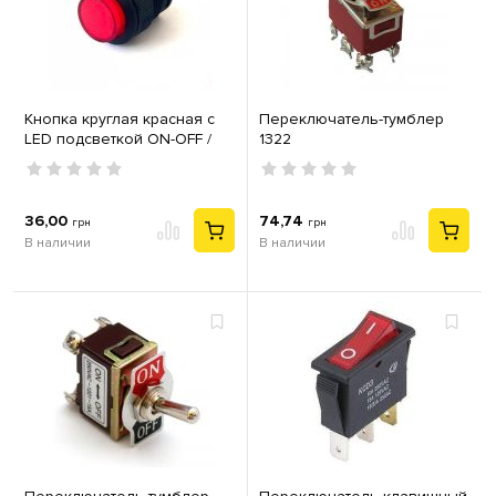
Кнопка круглая красная с
Переключатель-тумблер
LED подсветкой ON-OFF /
1322
R16-503AD Lemanso LSW13
36,00
74,74
грн
грн
В наличии
В наличии