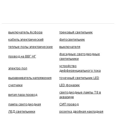
выключатель Асфора
трековый светильник
кабель электрический
фитосветильник
теплые полы электрические
выключателя
фасадные светодиодные
провод на ВВГ НГ
светильники
устройство
электро пол
дифференциального тока
выравниватель напряжения
точечный светильник LED
счетчики
LED фонарик
светодиодные лампы Т8 в
витая пара провод
аквариум
лампа светодиодная
СИП провод
ЛЕД светильники
розетка двойная накладная