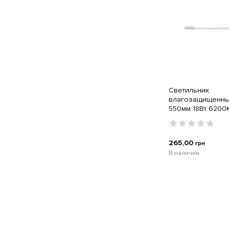
Светильник
влагозащищенны
550мм 18Вт 6200K
Lebron
265,00
грн
В наличии