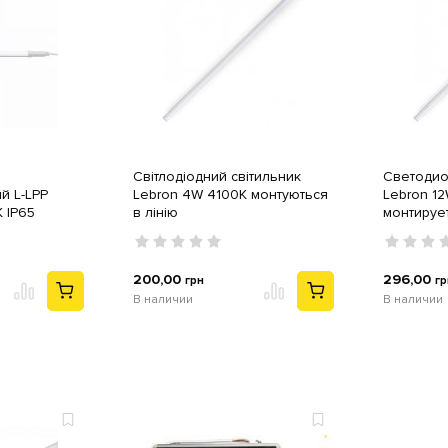
Світлодіодний світильник
Светодио
й L-LPP
Lebron 4W 4100K монтуються
Lebron 1
 IP65
в лінію
монтируе
200,00
296,00
грн
гр
В наличии
В наличии