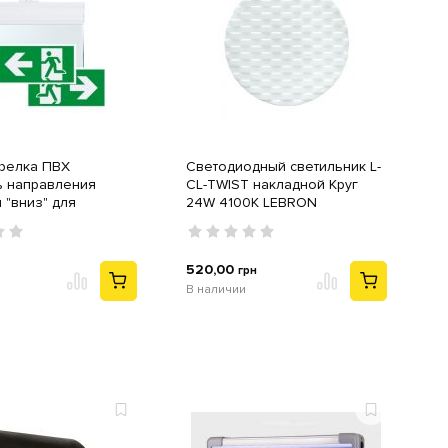
трелка ПВХ
Светодиодный светильник L-
ь направления
CL-TWIST накладной Круг
 "вниз" для
24W 4100K LEBRON
го светильника 16-
520,00
грн
В наличии