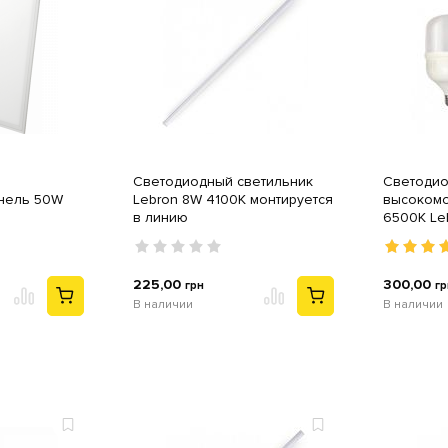
Светодиодный светильник
Светодио
анель 50W
Lebron 8W 4100K монтируется
высокомо
в линию
6500K Leb
225,00
300,00
грн
гр
В наличии
В наличии