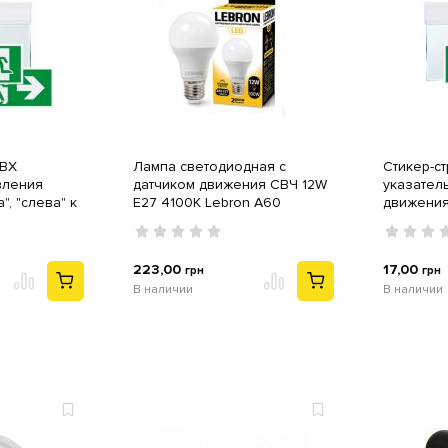
ПВХ
Лампа светодиодная с
Стикер-с
вления
датчиком движения СВЧ 12W
указател
", "слева" к
E27 4100K Lebron A60
движения
льнику 16-
аварийно
96-32
223,00
17,00
грн
грн
В наличии
В наличии