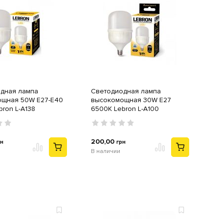
дная лампа
Светодиодная лампа
щная 50W E27-E40
высокомощная 30W E27
ron L-A138
6500K Lebron L-A100
200,00
рн
грн
В наличии