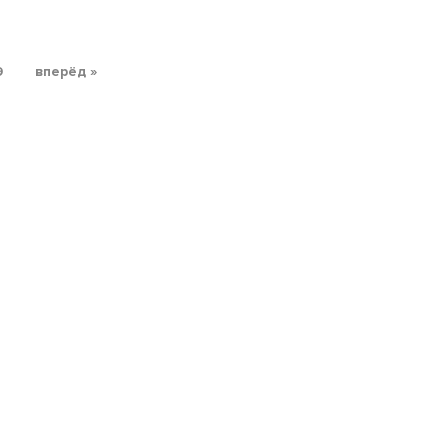
9
вперёд »