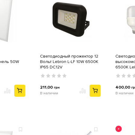
Светодиодный прожектор 12
Светодио
анель 50W
Вольт Lebron L-LF 10W 6500K
высокомо
IP65 DC12V
6500K Leb
211,00
400,00
грн
г
В наличии
В наличии