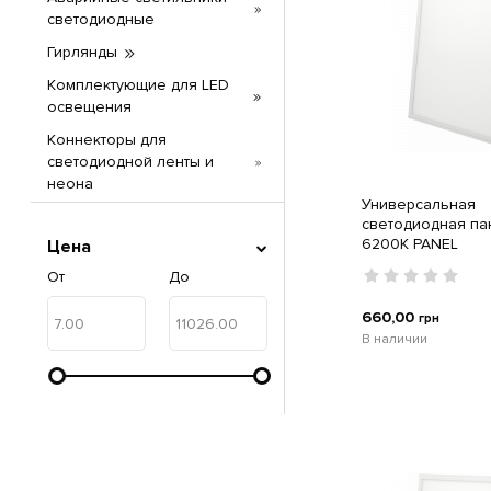
светодиодные
Гирлянды
Комплектующие для LED
освещения
Коннекторы для
светодиодной ленты и
неона
Универсальная
Консольные светильники
светодиодная п
уличные на столб
6200K PANEL
Цена
Лампы светодиодные
От
До
Настольные лампы
660,00
грн
светодиодные
В наличии
Ночники светодиодные
Патроны для ламп
Подсветка для стен и
фасадов
Прожекторы