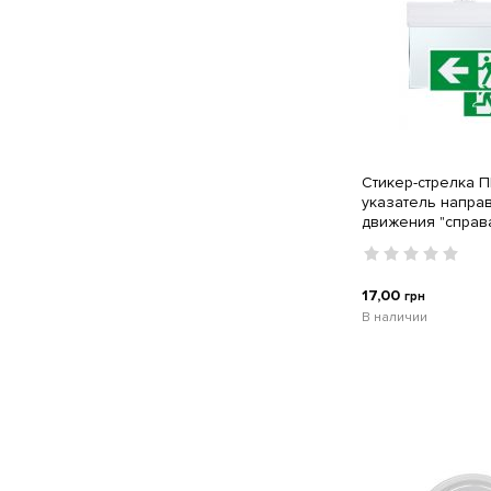
Стикер-стрелка 
указатель напра
движения "справа
аварийному свети
96-32
17,00
грн
В наличии