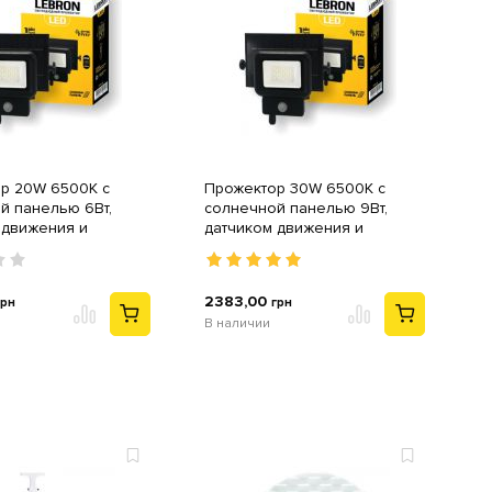
р 20W 6500K с
Прожектор 30W 6500K с
й панелью 6Вт,
солнечной панелью 9Вт,
 движения и
датчиком движения и
ором 3,7V / 5,2Ah
аккумулятором 3,7V / 7,8Ah LF-
ar
306Solar
2383,00
грн
грн
В наличии