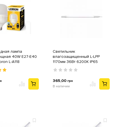
дная лампа
Светильник
щная 40W E27-E40
влагозащищенный L-LPP
ron L-A118
1170мм 36Вт 6200K IP65
Lebron
365,00
н
грн
В наличии