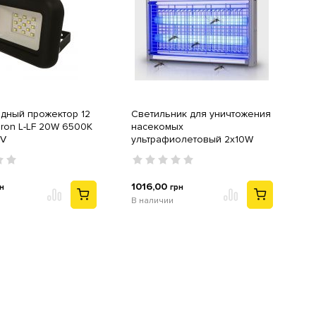
дный прожектор 12
Светильник для уничтожения
bron L-LF 20W 6500K
насекомых
2V
ультрафиолетовый 2x10W
Lebron L-ML-20W
1016,00
н
грн
В наличии