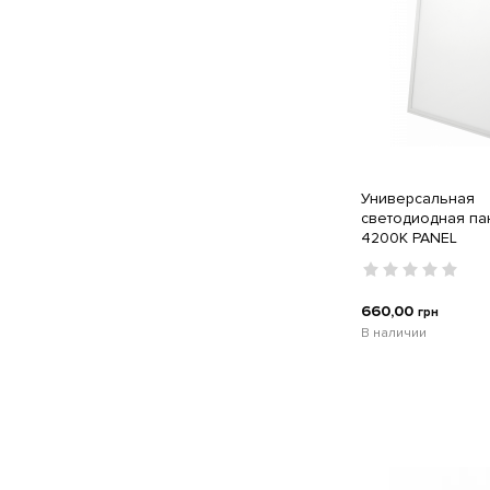
светодиодные
Промышленные
светильники для высоких
потолков
Профили для
светодиодной ленты и
неона
Светильники
Универсальная
светодиодные
светодиодная п
4200K PANEL
Светодиодная лента и
неон
Светодиодные фонарики
660,00
грн
В наличии
Уничтожители насекомых
и грызунов
Электроизоляционные
материалы (изолента)