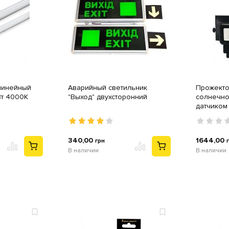
линейный
Аварийный светильник
Прожекто
Вт 4000K
"Выход" двухсторонний
солнечно
датчиком
аккумулят
LF-206Sol
340,00
1644,00
грн
В наличии
В наличии