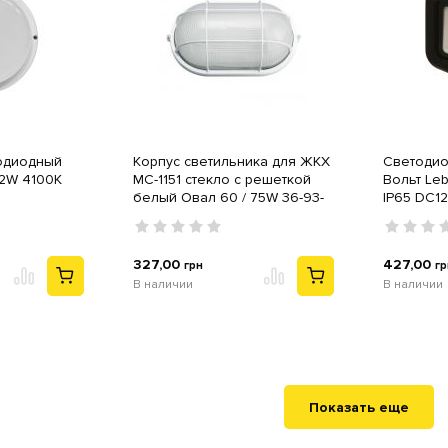
одиодный
Корпус светильника для ЖКХ
Светодио
12W 4100K
MC-1151 стекло с решеткой
Вольт Le
белый Овал 60 / 75W 36-93-
IP65 DC1
12
327,00
427,00
грн
гр
В наличии
В наличии
Показать еще