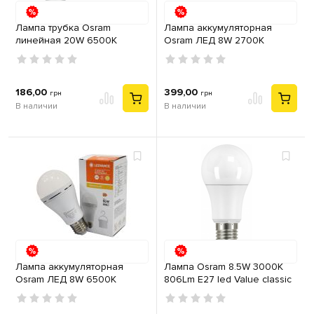
Лампа трубка Osram
Лампа аккумуляторная
линейная 20W 6500К
Osram ЛЕД 8W 2700K
2300lm 1500мм G13 ST8E-
806Lm Е27 A60
1.5M 865 220V 1-сторона
подключения
186,00
399,00
грн
грн
В наличии
В наличии
Лампа аккумуляторная
Лампа Osram 8.5W 3000К
Osram ЛЕД 8W 6500K
806Lm E27 led Value classic
806Lm Е27 A60
A75 230V груша