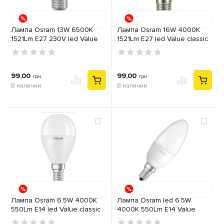
Лампа Osram 13W 6500K
Лампа Osram 16W 4000К
1521Lm E27 230V led Value
1521Lm E27 led Value classic
classic A60 230V 60х118
A150 230V груша
груша
99,00
99,00
грн
грн
В наличии
В наличии
Лампа Osram 6.5W 4000К
Лампа Osram led 6.5W
550Lm E14 led Value classic
4000K 550Lm E14 Value
P60 230V шар
classic B60 230V свеча