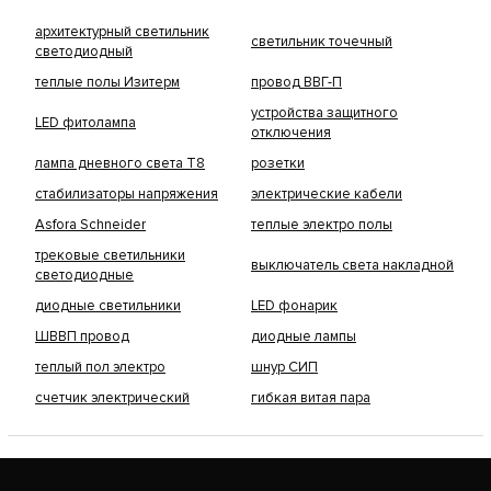
архитектурный светильник
светильник точечный
светодиодный
теплые полы Изитерм
провод ВВГ-П
устройства защитного
LED фитолампа
отключения
лампа дневного света Т8
розетки
стабилизаторы напряжения
электрические кабели
Asfora Schneider
теплые электро полы
трековые светильники
выключатель света накладной
светодиодные
диодные светильники
LED фонарик
ШВВП провод
диодные лампы
теплый пол электро
шнур СИП
счетчик электрический
гибкая витая пара