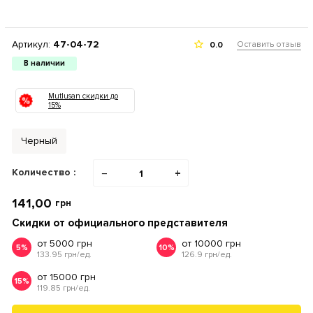
Артикул:
47-04-72
Оставить отзыв
0.0
В наличии
Mutlusan скидки до
15%
Черный
Количество :
−
+
141,00
грн
Скидки от официального представителя
от 5000 грн
от 10000 грн
5%
10%
133.95 грн/ед.
126.9 грн/ед.
от 15000 грн
15%
119.85 грн/ед.