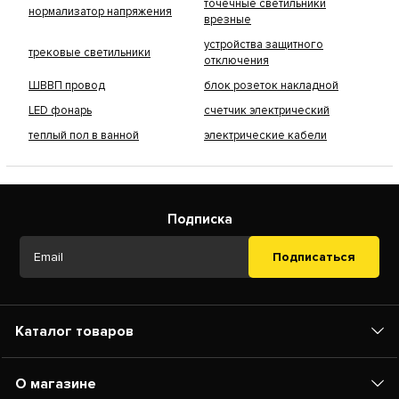
точечные светильники
нормализатор напряжения
врезные
устройства защитного
трековые светильники
отключения
ШВВП провод
блок розеток накладной
LED фонарь
счетчик электрический
теплый пол в ванной
электрические кабели
Подписка
Подписаться
Каталог товаров
О магазине