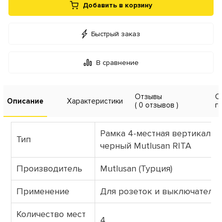
Добавить в корзину
Быстрый заказ
В сравнение
Отзывы
О
Описание
Характеристики
( 0 отзывов )
г
Рамка 4-местная вертикальн
Тип
черный Mutlusan RITA
Производитель
Mutlusan (Турция)
Применение
Для розеток и выключателе
Количество мест
4