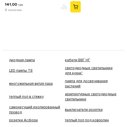
141,00
грн
В наличии
диодная лампа
кабели ВВГ НГ
светодиодные светильники
LED лампы Т8
для кухни"
лампа для досвечивания
многожильная витая пара
растений
архитектурные светодиодные
теплый пол в стяжку
светильники
самонесущий изолированный
выключатели розетки
провод
розетки Асфора
теплый пол под ковролин