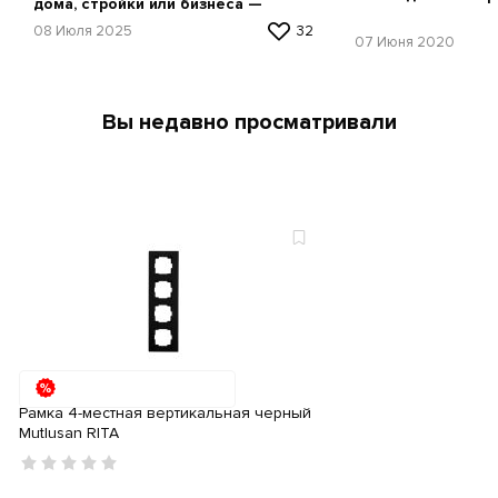
дома, стройки или бизнеса —
простая инструкция
08 Июля 2025
32
07 Июня 2020
Вы недавно просматривали
Рамка 4-местная вертикальная черный
Mutlusan RITA