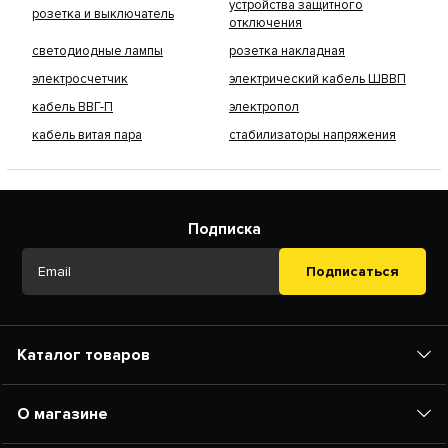
устройства защитного
розетка и выключатель
отключения
светодиодные лампы
розетка накладная
электросчетчик
электрический кабель ШВВП
кабель ВВГ-П
электропол
кабель витая пара
стабилизаторы напряжения
Подписка
Подписаться
Каталог товаров
О магазине