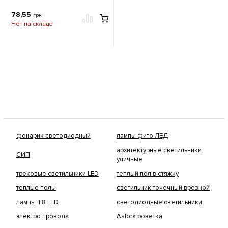
78,55
грн
Нет на складе
фонарик светодиодный
лампы фито ЛЕД
архитектурные светильники
СИП
уличные
трековые светильники LED
теплый пол в стяжку
теплые полы
светильник точечный врезной
лампы Т8 LED
светодиодные светильники
электро провода
Asfora розетка