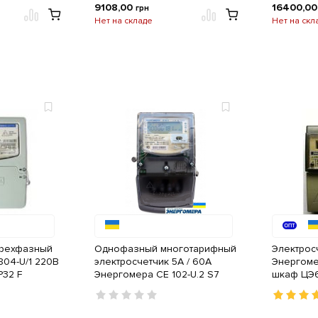
9108,00
16400,0
грн
Нет на складе
Нет на скл
трехфазный
Однофазный многотарифный
Электрос
04-U/1 220В
электросчетчик 5А / 60А
Энергоме
Р32 F
Энергомера CE 102-U.2 S7
шкаф ЦЭ68
145-JOVFLZ
60А