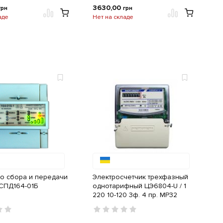
3630,00
грн
грн
аде
Нет на складе
во сбора и передачи
Электросчетчик трехфазный
СПД164-01Б
однотарифный ЦЭ6804-U / 1
220 10-120 3ф. 4 пр. МР32
Энергомера