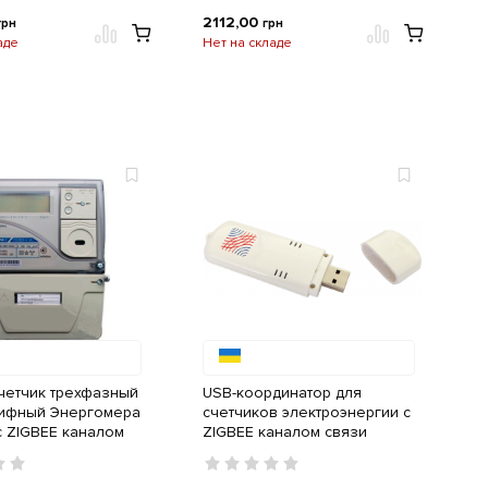
2112,00
грн
грн
аде
Нет на складе
четчик трехфазный
USB-координатор для
ифный Энергомера
счетчиков электроэнергии с
 с ZIGBEE каналом
ZIGBEE каналом связи