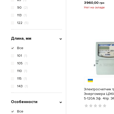
3960,00
грн
90
(2)
Нет на складе
113
(1)
122
(5)
141
(2)
Длина, мм
143
(2)
171
(8)
Все
173
(1)
101
(1)
175
(2)
105
(1)
18
110
(1)
75
115
(1)
110
143
(1)
Электросчетчик 
112
152
(1)
Энергомера ЦЭ68
5-120А 3ф. 4пр. Э
117
Особенности
170
(2)
170
172
(1)
Все