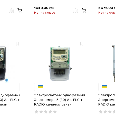
1649,00
5676,00
грн
Нет на складе
Нет на скл
 однофазный
Электросчетчик однофазный
Электрос
) A с PLC +
Энергомера 5 (80) A с PLC +
Энергомер
вязи
RADIO каналом связи
RADIO ка