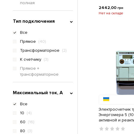
полная
2442,00
грн
Нет на складе
Тип подключения
Все
Прямое
(40)
Трансформаторное
(2)
К счетчику
(3)
Прямое +
трансформаторное
Максимальный ток, A
Все
Электросчетчик 
10
(4)
Энергомера 5 (10
активной и реак
60
(16)
электроэнергии 
80
(3)
GSM-модемом