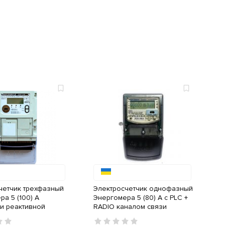
четчик трехфазный
Электросчетчик однофазный
а 5 (100) A
Энергомера 5 (80) A с PLC +
 и реактивной
RADIO каналом связи
ергии с PLC +
налом связи Q2