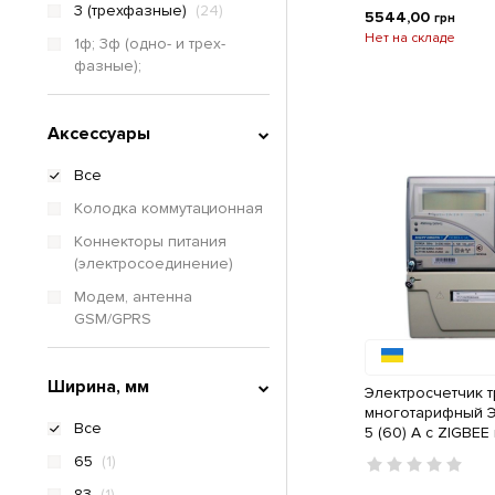
3 (трехфазные)
(24)
5544,00
грн
Нет на складе
1ф; 3ф (одно- и трех-
фазные);
Аксессуары
Все
Колодка коммутационная
Коннекторы питания
(электросоединение)
Модем, антенна
GSM/GPRS
Ширина, мм
Электросчетчик 
многотарифный 
Все
5 (60) A с ZIGBE
связи
65
(1)
83
(1)