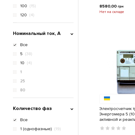
100
(15)
8580,00
грн
Нет на складе
120
(4)
25
Номинальный ток, A
50
Все
5
(38)
10
(4)
1
25
80
Количество фаз
Электросчетчик 
Энергомера 5 (10
активной и реак
Все
электроэнергии с
1 (однофазные)
(19)
RADIO каналом с