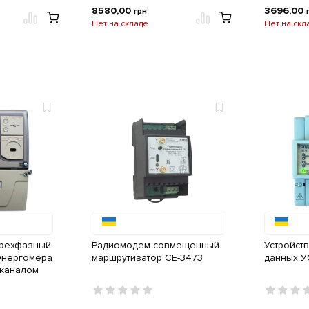
8580,00
3696,00
грн
Нет на складе
Нет на скл
трехфазный
Радиомодем совмещенный
Устройст
Энергомера
маршрутизатор СЕ-3473
данных У
E каналом