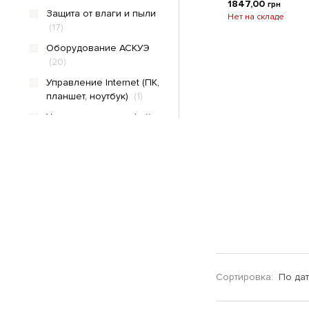
177
1847,00
грн
210
(1)
Защита от влаги и пыли
Нет на складе
178
(17)
210,5
(1)
180
Оборудование АСКУЭ
213
(1)
(20)
188
215
(4)
Управление Internet (ПК,
235
(8)
планшет, ноутбук)
(1)
320
(1)
Управление интерфейс
оптопорт
(12)
21,2
Управление через
166
приложения (Android, iOS,
203
EcoFlow, PLC, RF433mhz,
RS485, ZigBee другие
208
протоколы...)
(17)
212
Место для счетчиков
287
На DIN-рейку
303
С подсветкой (или
315
Сортировка:
По да
индикацией)
Электросчетчик