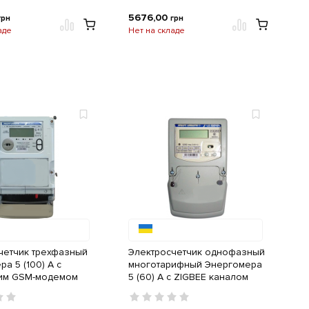
5676,00
грн
грн
аде
Нет на складе
четчик трехфазный
Электросчетчик однофазный
а 5 (100) A с
многотарифный Энергомера
им GSM-модемом
5 (60) A с ZIGBEE каналом
связи