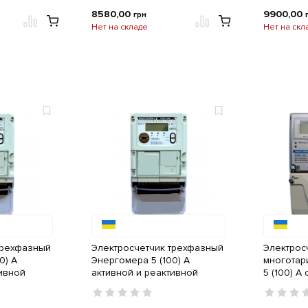
8580,00
9900,00
грн
Нет на складе
Нет на скл
трехфазный
Электросчетчик трехфазный
Электрос
0) A
Энергомера 5 (100) A
многотар
тивной
активной и реактивной
5 (100) A
 PLC +
электроэнергии с внутренним
связи
вязи
GSM-модемом