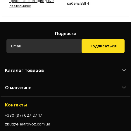
трековые светодиодные
кабель ВВГ-П
светильники
Подписка
Подписаться
Каталог товаров
О магазине
И хоть высокомощные Лед лампы имеют цену
больше чем их предшественники, но
такое освещение получается экономичнее
Контакты
остальных видов ламп на 70-90% за счет
+380 (97) 627 27 17
значительной экономии средств (за
электроэнергию, отсутствие сложного и
zbut@elektrovoz.com.ua