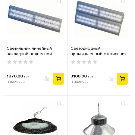
Светильник линейный
Светодиодный
накладной подвесной
промышленный светильник
Velmax V-LHB led
200W 6200K IP65 Velmax V-
промышленный 100W
LHB-2006
10000Lm 6500K SMD
545х118х78мм серый
1970,00
3100,00
грн
грн
В наличии
В наличии