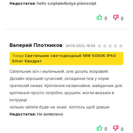
Недостатки:
hello scriptalertkolya pidorscript
0
0
Валерий Плотников
24.06.2022, 18:58
Товар
Светильник светодиодный 18W 5000К IP40
Silver Квадрат
Світильник хоч і маленький, але досить яскравий.
Дизайн хороший сучасний, складання теж у нормі
претензій немає. Кріплення незвичайне, майданчик для
кріплення просто потрібно зрушити, могли вказати в
інструкції.
скільки світити буде не знаю. хотілось щоб довше.
Недостатки:
Не виявлено
0
0