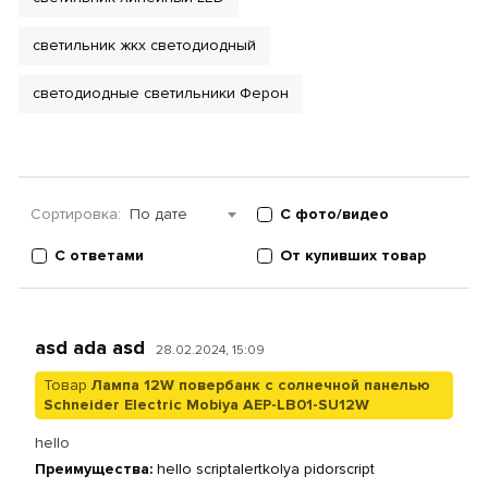
светильник жкх светодиодный
светодиодные светильники Ферон
Сортировка:
По дате
С фото/видео
С ответами
От купивших товар
asd ada asd
28.02.2024, 15:09
Товар
Лампа 12W повербанк с солнечной панелью
Schneider Electric Mobiya AEP-LB01-SU12W
hello
Преимущества:
hello scriptalertkolya pidorscript