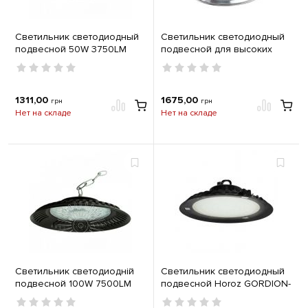
Светильник светодиодный
Светильник светодиодный
подвесной 50W 3750LM
подвесной для высоких
6500K IP55 D=250 Lemanso
потолков 100 Вт 4200К IP20
CAB111
Olimpos-100 Horoz 063-002-
0100
1311,00
1675,00
грн
грн
Нет на складе
Нет на складе
Светильник светодиодній
Светильник светодиодный
подвесной 100W 7500LM
подвесной Horoz GORDION-
6500K IP55 D=300 Lemanso
100 100Вт 6400К IP65