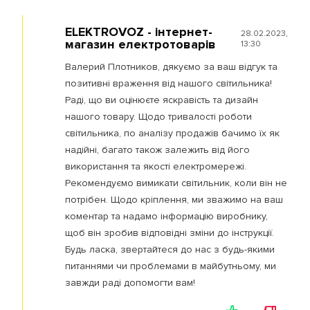
ELEKTROVOZ - інтернет-
28.02.2023,
магазин електротоварів
13:30
Валерий Плотников, дякуємо за ваш відгук та
позитивні враження від нашого світильника!
Раді, що ви оцінюєте яскравість та дизайн
нашого товару. Щодо тривалості роботи
світильника, по аналізу продажів бачимо їх як
надійні, багато також залежить від його
використання та якості електромережі.
Рекомендуємо вимикати світильник, коли він не
потрібен. Щодо кріплення, ми зважимо на ваш
коментар та надамо інформацію виробнику,
щоб він зробив відповідні зміни до інструкції.
Будь ласка, звертайтеся до нас з будь-якими
питаннями чи проблемами в майбутньому, ми
завжди раді допомогти вам!