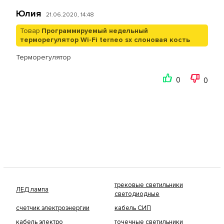
Юлия
21.06.2020, 14:48
Товар
Программируемый недельный
терморегулятор Wi-Fi terneo sx слоновая кость
Терморегулятор
0
0
трековые светильники
ЛЕД лампа
светодиодные
счетчик электроэнергии
кабель СИП
кабель электро
точечные светильники