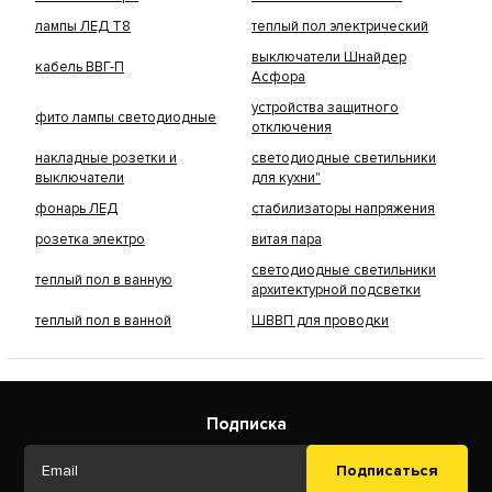
лампы ЛЕД Т8
теплый пол электрический
выключатели Шнайдер
кабель ВВГ-П
Асфора
устройства защитного
фито лампы светодиодные
отключения
накладные розетки и
светодиодные светильники
выключатели
для кухни"
фонарь ЛЕД
стабилизаторы напряжения
розетка электро
витая пара
светодиодные светильники
теплый пол в ванную
архитектурной подсветки
теплый пол в ванной
ШВВП для проводки
Подписка
Подписаться