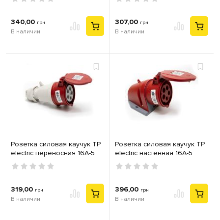
красный
красный
340,00
307,00
грн
грн
В наличии
В наличии
Розетка силовая каучук TP
Розетка силовая каучук TP
electric переносная 16А-5
electric настенная 16А-5
(3Р+N+РЕ) IP44 серый
(3Р+N+РЕ) IP44 серый
красный
красный
319,00
396,00
грн
грн
В наличии
В наличии