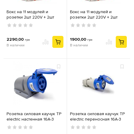
Бокс на 11 модулей и
Бокс на 11 модулей и
розетки 2шт 220V + 2шт
розетки 2шт 220V + 2шт
силовых 32А 3P+PE TP
силовых 16А 3P+N+PE TP
Electric IP44
Electric IP44
2290,00
1900,00
грн
грн
В наличии
В наличии
Розетка силовая каучук TP
Розетка силовая каучук TP
electric настенная 16А-3
electric переносная 16А-3
(2Р+РЕ) IP44 серый синий
(2Р+РЕ) IP44 серый синий