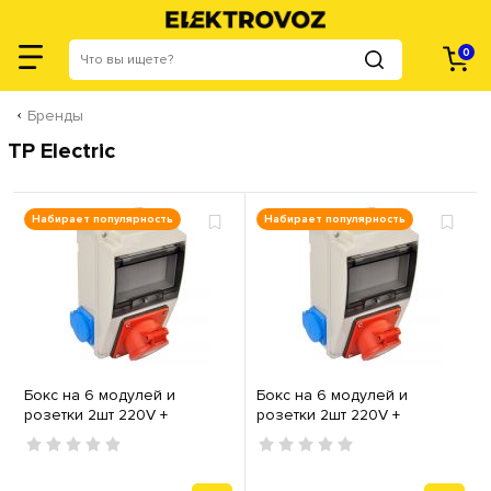
0
Бренды
TP Electric
Набирает популярность
Набирает популярность
Бокс на 6 модулей и
Бокс на 6 модулей и
розетки 2шт 220V +
розетки 2шт 220V +
силовая 16А 3P+N+PE TP
силовая 32А 3P+N+PE TP
Electric IP44
Electric IP44