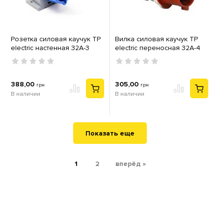
Розетка силовая каучук TP
Вилка силовая каучук TP
electric настенная 32А-3
electric переносная 32А-4
(2Р+РЕ) IP44 серый синий
(3Р+РЕ) IP44 серый красный
388,00
305,00
грн
грн
В наличии
В наличии
Показать еще
1
2
вперёд »