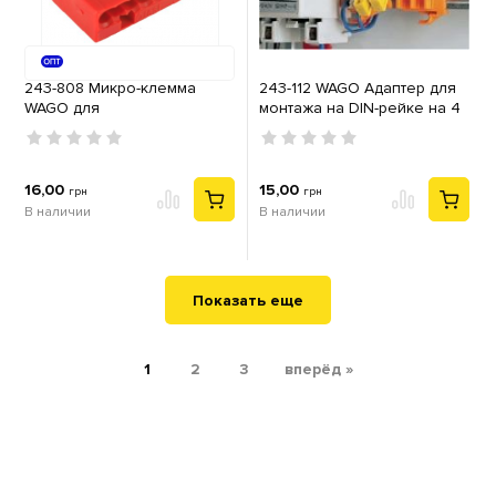
243-808 Микро-клемма
243-112 WAGO Адаптер для
WAGO для
монтажа на DIN-рейке на 4
распределительных
клеммы, для 243 серии
коробок 8 контактов,
красная
16,00
15,00
грн
грн
В наличии
В наличии
Показать еще
1
2
3
вперёд »