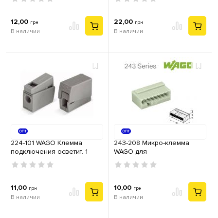
/ белая с пастой
мм2, 41А, без пасты
12,00
22,00
грн
грн
В наличии
В наличии
224-101 WAGO Клемма
243-208 Микро-клемма
подключения осветит. 1
WAGO для
входной проводник 1,0-2,5
распределительных
мм2 без пасты
коробок, 8-контактная, т.-
серая
11,00
10,00
грн
грн
В наличии
В наличии