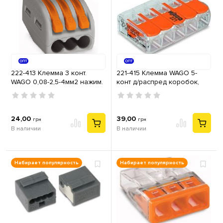
222-413 Клемма 3 конт.
221-415 Клемма WAGO 5-
WAGO 0,08-2,5-4мм2 нажим.
конт д/распред коробок,
рычаг 32А
подключ. люстр, светильн,
0,2-4 мм2, прозрачная
24,00
39,00
грн
грн
В наличии
В наличии
Набирает популярность
Набирает популярность