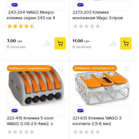
243-204 WAGO Микро-
2273-203 Клемма
клемма серии 243 на 4
монтажная Wago 3-пров
проводника, для распред.
2,5мм2 (без пасты)
коробок
7,00
11,00
грн
грн
В наличии
В наличии
Набирает популярность
Набирает популярность
222-415 Клемма 5 конт.
221-613 Клемма WAGO 3
WAGO 0,08-2,5-4мм2, с
контакта 0,5-6 мм2
нажимными рычаг. 32А
самозажимная прозрачная
(41А)