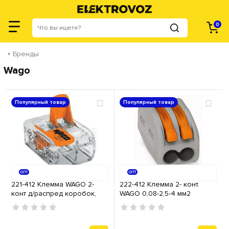
0
Бренды
Wago
Популярный товар
Популярный товар
221-412 Клемма WAGO 2-
222-412 Клемма 2- конт.
конт д/распред коробок,
WAGO 0,08-2,5-4 мм2
подключ. люстр, светильн,
нажимной рычаг 32А
0,2-4 мм2, прозрачная