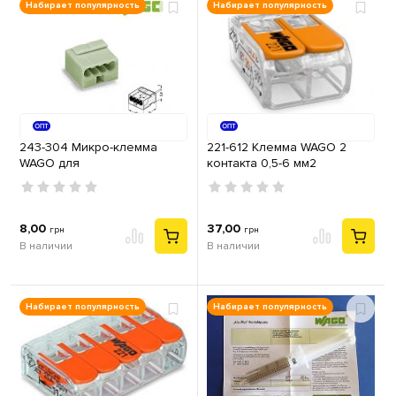
Набирает популярность
Набирает популярность
243-304 Микро-клемма
221-612 Клемма WAGO 2
WAGO для
контакта 0,5-6 мм2
распределительных
самозажимная прозрачная
коробок, 4-контактная св.-
(41А)
серая
8,00
37,00
грн
грн
В наличии
В наличии
Набирает популярность
Набирает популярность