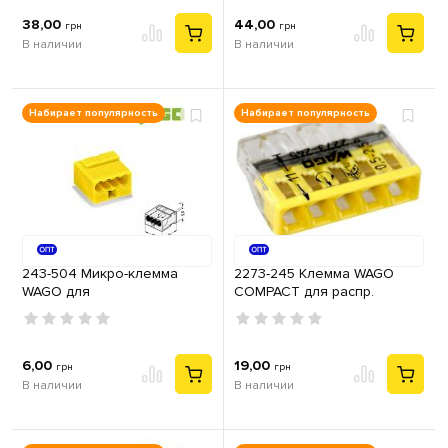
38,00
44,00
грн
грн
В наличии
В наличии
Набирает популярность
Набирает популярность
243-504 Микро-клемма
2273-245 Клемма WAGO
WAGO для
COMPACT для распр.
распределительных
коробок 5X2,5, прозрачная
коробок, 4-контактная
/ желтая с пастой
желтая
6,00
19,00
грн
грн
В наличии
В наличии