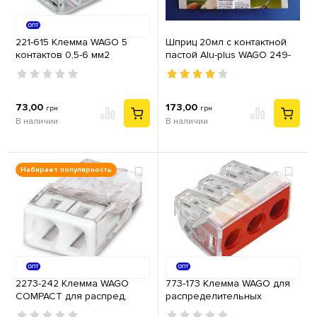
221-615 Клемма WAGO 5
Шприц 20мл с контактной
контактов 0,5-6 мм2
пастой Alu-plus WAGO 249-
самозажимная прозрачная
130
(41А)
73,00
173,00
грн
грн
В наличии
В наличии
Набирает популярность
2273-242 Клемма WAGO
773-173 Клемма WAGO для
COMPACT для распред,
распределительных
коробок 2X2,5, прозрачная
коробок, 3 провода 2,5-6,0