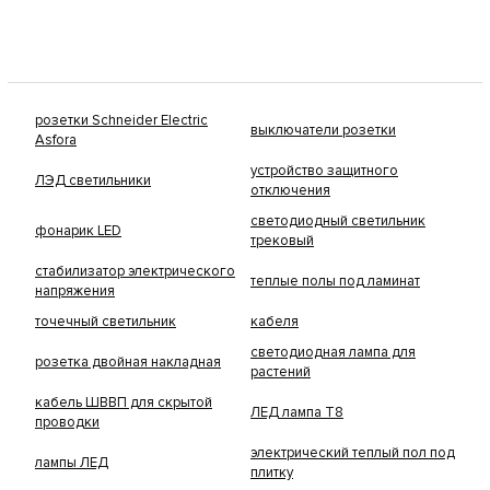
розетки Schneider Electric
выключатели розетки
Asfora
устройство защитного
ЛЭД светильники
отключения
светодиодный светильник
фонарик LED
трековый
стабилизатор электрического
теплые полы под ламинат
напряжения
точечный светильник
кабеля
светодиодная лампа для
розетка двойная накладная
растений
кабель ШВВП для скрытой
ЛЕД лампа Т8
проводки
электрический теплый пол под
лампы ЛЕД
плитку