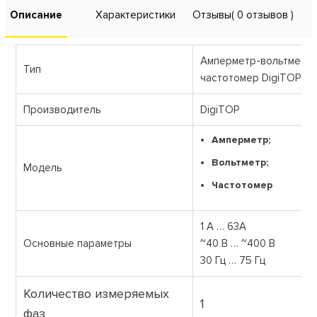
Описание
Характеристики
Отзывы
( 0 отзывов )
Амперметр-вольтметр-
Тип
частотомер DigiTOP VA
Производитель
DigiTOP
Амперметр;
Вольтметр;
Модель
Частотомер
1 А … 63А
Основные параметры
~40 B … ~400 B
30 Гц … 75 Гц
Количество измеряемых
1
фаз