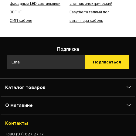
фасадные LED светильники
счетчик электрический
ВВГНГ
Easytherm теплый пол
СИП кабеля
витая пара кабель
Подписка
Подписаться
Каталог товаров
О магазине
Контакты
+380 (97) 627 27 17