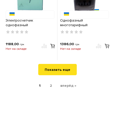
Электросчетчик
Однофазный
однофазный
многотарифный
многотарифный
электросчетчик 5А / 60А
Энергомера на DIN-рейку и
Энергомера CE 102-U.2 S7
в шкаф CE102-U R5.1 (5-60А)
145-JOVFLZ
1188,00
1386,00
грн
грн
Нет на складе
Нет на складе
Показать еще
1
2
вперёд »