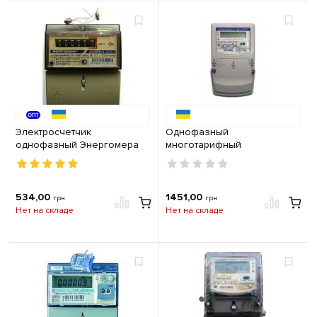
Электросчетчик
Однофазный
однофазный Энергомера
многотарифный
на DIN-рейку и в шкаф
электросчетчик 5А / 60А
ЦЭ6807Б-U K1 M6 Р5.1 5-60А
Энергомера CE 102-U S6
145 AV
534,00
1451,00
грн
грн
Нет на складе
Нет на складе