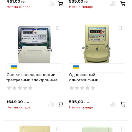
461,00
535,00
грн
грн
Нет на складе
Нет на складе
Счетчик электроэнергии
Однофазный
трехфазный электронный
однотарифный
Энергомера ЦЭ 6804- U/1
электросчетчик ЦЭ 6807Б-U
220В 5-60А 3ф. 4пр. МР32
K 1,0 220В 10-100А М6Ш6
Энергомера
1649,00
535,00
грн
грн
Нет на складе
Нет на складе