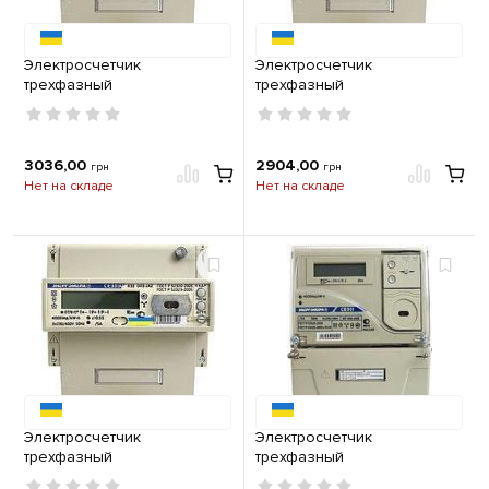
Электросчетчик
Электросчетчик
трехфазный
трехфазный
многотарифный CE 303-U A
многотарифный CE 303-U A
R33 043 JAZ 230В 5-10А
R33 145 JAZ 230В (5-60А)
Энергомера
Энергомера
3036,00
2904,00
грн
грн
Нет на складе
Нет на складе
Электросчетчик
Электросчетчик
трехфазный
трехфазный
многотарифный CE 303-U A
многотарифный CE 303-U A