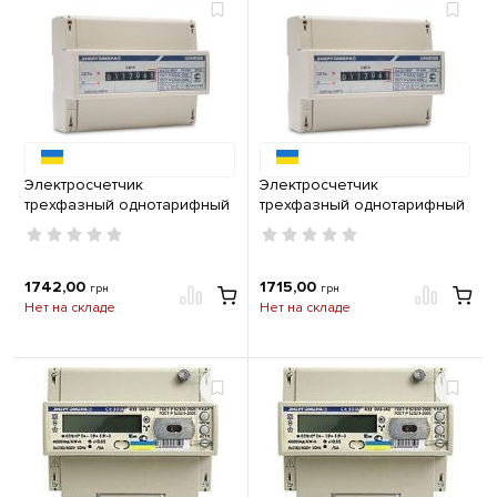
Электросчетчик
Электросчетчик
трехфазный однотарифный
трехфазный однотарифный
ЦЭ 6804-U/1 220В 5-60А 3ф.
ЦЭ 6804- U/1 220В 10-100А
4пр. МР31 Энергомера
3ф. 4пр. МР31 Энергомера
1742,00
1715,00
грн
грн
Нет на складе
Нет на складе