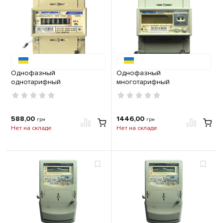
Однофазный
Однофазный
однотарифный
многотарифный
электросчетчик ЦЭ 6807Б-U
электросчетчик 1-элем. CE
K 1,0 220В 5-60А М6Р5Д2
102-U R5 145 JU 230В (5-
Энергомера
60А) Энергомера
588,00
1446,00
грн
грн
Нет на складе
Нет на складе