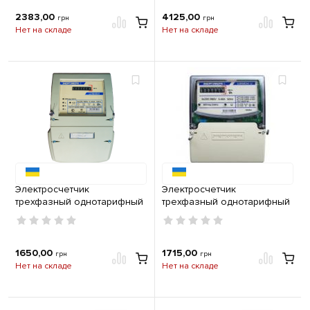
Энергомера
JOPR1QYUHVLFZ 230В (5-
80А) Энергомера
2383,00
4125,00
грн
грн
Нет на складе
Нет на складе
Электросчетчик
Электросчетчик
трехфазный однотарифный
трехфазный однотарифный
ЦЭ 6804- U/1 220В 5-120А
ЦЭ 6804- U/1 220В 10-100А
3ф. 4пр. МШ35 И
3ф. 4пр. МР32 Энергомера
Энергомера
1650,00
1715,00
грн
грн
Нет на складе
Нет на складе