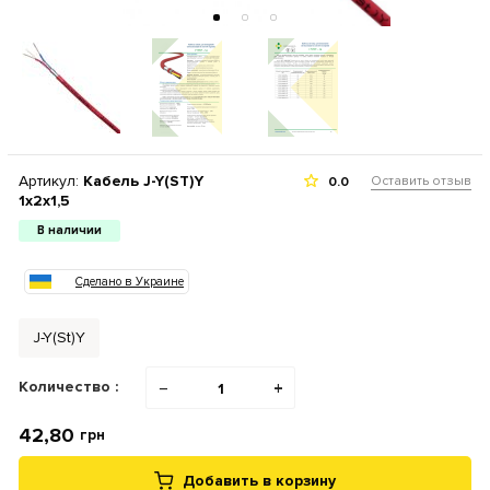
Артикул:
Кабель J-Y(ST)Y
Оставить отзыв
0.0
1x2x1,5
В наличии
Сделано в Украине
J-Y(St)Y
Количество :
−
+
42,80
грн
Добавить в корзину