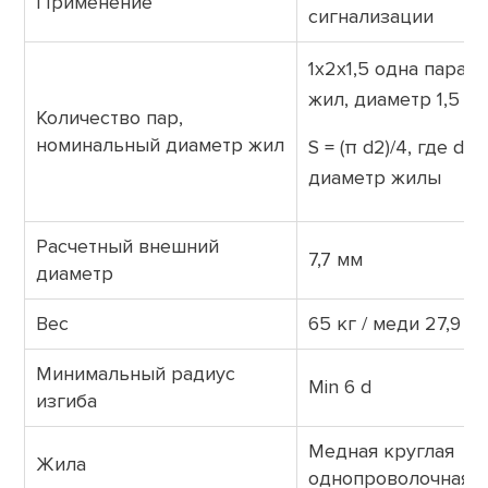
Применение
сигнализации
1х2х1,5 одна пара 
жил, диаметр 1,5
Количество пар,
номинальный диаметр жил
S = (π d2)/4, где d —
диаметр жилы
Расчетный внешний
7,7 мм
диаметр
Вес
65 кг / меди 27,9 кг
Минимальный радиус
Min 6
d
изгиба
Медная круглая
Жила
однопроволочная 1