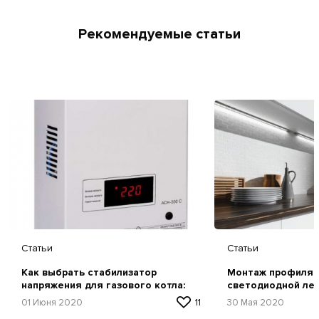
Рекомендуемые статьи
Статьи
Статьи
Как выбрать стабилизатор
Монтаж профиля 
напряжения для газового котла:
светодиодной ле
советы и рекомендации по выбору
01 Июня 2020
11
30 Мая 2020