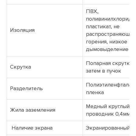
ПВХ,
поливинилхлоридн
пластикат, не
Изоляция
распространяющий
горения, низкое
дымовыделение
Попарная скрутка 
Скрутка
затем в пучок
Полиэтиленфталат
Разделитель
пленка
Медный круглый
Жила заземления
проводник 0,4мм
Наличие экрана
Экранированный