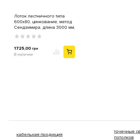
Лоток лестничного типа
600х80, цинкование, метод
Сендзимира, длина 3000 мм,
толщ. 1,2мм
1725,00
грн
В наличии
точечные с
кабельная продукция
потолков