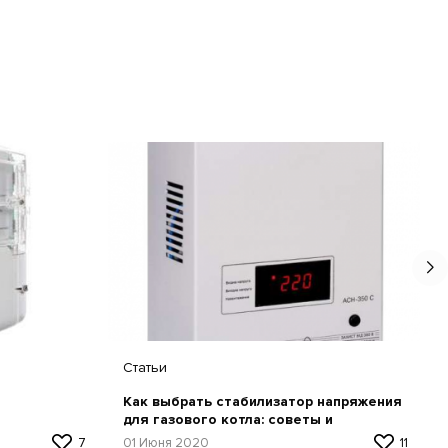
Статьи
Как выбрать стабилизатор напряжения
для газового котла: советы и
рекомендации по выбору
7
01 Июня 2020
11