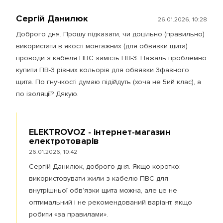
Сергій Данилюк
26.01.2026, 10:28
Доброго дня. Прошу підказати, чи доцільно (правильно)
використати в якості монтажних (для обвязки щита)
проводи з кабеля ПВС замість ПВ-3. Нажаль проблемно
купити ПВ-3 різних кольорів для обвязки 3фазного
щита. По гнучкості думаю підійдуть (хоча не 5ий клас), а
по ізоляції? Дякую.
ELEKTROVOZ - інтернет-магазин
електротоварів
26.01.2026, 10:42
Сергій Данилюк, доброго дня. Якщо коротко:
використовувати жили з кабелю ПВС для
внутрішньої обв’язки щита можна, але це не
оптимальний і не рекомендований варіант, якщо
робити «за правилами».