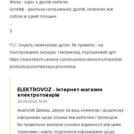
Жила - один з дротів кабелю.
Шлейф - декілька ізольованих дротів, склеєних між
собою в одній площині.
...
))
П.С. Існують неметалеві дроти. Як правило - на
токопровідних оксидах. Наприклад, порошковий дріт
https://www.intech-ukraine.com/business-divisions/industrial-
products/poroshkovaya-provoloka/
ELEKTROVOZ - інтернет-магазин
електротоварів
26.09.2023, 12:55
Анатолій Демаш, дякую за ваш коментар і додаткову
інформацію щодо різниці між кабелем і проводом.
Ви правильно вказали основні відмінності між цими
термінами і навіть поділилися інформацією щодо