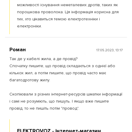
можливості існування неметалевих дротів, таких як
порошкова проволока. Ця інформація корисна для
тих, хто цікавиться темою електротехніки і
електроніки.
Роман
17.05.2023, 13:17
Так де у кабелі жила, а де провід?
Спочатку пишите, що провід складається з однієї або
кількох жил, а потім пишите, що провід часто має
багатодротову жилу.
Скопіювали з різних інтернет-ресурсів шматки інформації
і самі не розуміють, що пишуть. І якщо вже пишите
провід, то не пишіть потім "провод".
ELEKTROVOZ - інтернет-магазин