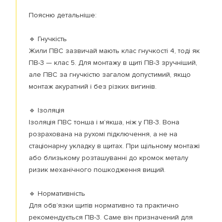
Поясню детальніше:
🔹 Гнучкість
Жили ПВС зазвичай мають клас гнучкості 4, тоді як
ПВ-3 — клас 5. Для монтажу в щиті ПВ-3 зручніший,
але ПВС за гнучкістю загалом допустимий, якщо
монтаж акуратний і без різких вигинів.
🔹 Ізоляція
Ізоляція ПВС тонша і м’якша, ніж у ПВ-3. Вона
розрахована на рухомі підключення, а не на
стаціонарну укладку в щитах. При щільному монтажі
або близькому розташуванні до кромок металу
ризик механічного пошкодження вищий.
🔹 Нормативність
Для обв’язки щитів нормативно та практично
рекомендується ПВ-3. Саме він призначений для