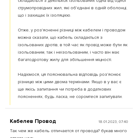
складається з декількох ізольованих одна від одної
струмопровідних жил, які об'єднані в одній оболонці,
що і захищає їх ізоляцією.
Отже, у роз'ясненні різниці між кабелем і проводом
можна сказати, що кабель складається з
ізольованих дротів, в той час як провід може бути як
ізольованим, так і неізольованим, і часто він має
багатодротову жилу для збільшення міцності.
Надіємося, ця пояснювальна відповідь роз'яснює
різницю між цими двома термінами. Якщо в у вас є
ще якісь запитання чи потреба в додаткових
поясненнях, будь ласка, не соромтеся запитувати.
Кабелев Провод
18.01.2023, 07:40
Так чем же кабель отличается от провода? букав много