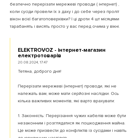
безпечно перерізати мережеві проводи ( інтернет) ,
коли сусіди провели їх з даху і до себе через проліт
вікон всієї багатоповерхівки? І ці дроти 4 шт місяцями
тарабанять і висять просто у вас перед очима у вікні.
ELEKTROVOZ - інтернет-магазин
електротоварів
20.08.2024, 17:47
Тетяна, доброго дня!
Перерізати мережеві (інтернет) проводи, які не
належать вам, може мати серйозні наслідки. Ось
кілька важливих моментів, які варто врахувати:
1. Законність: Перерізання чужих кабелів може бути
незаконним і розглядатися як пошкодження майна.
Це може призвести до конфліктів із сусідами і навіть
до юридичних наслідків.