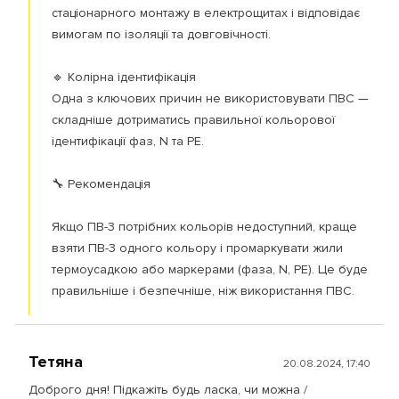
стаціонарного монтажу в електрощитах і відповідає
вимогам по ізоляції та довговічності.
🔹 Колірна ідентифікація
Одна з ключових причин не використовувати ПВС —
складніше дотриматись правильної кольорової
ідентифікації фаз, N та PE.
🔧 Рекомендація
Якщо ПВ-3 потрібних кольорів недоступний, краще
взяти ПВ-3 одного кольору і промаркувати жили
термоусадкою або маркерами (фаза, N, PE). Це буде
правильніше і безпечніше, ніж використання ПВС.
Тетяна
20.08.2024, 17:40
Доброго дня! Підкажіть будь ласка, чи можна /