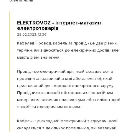
ответа ноль
ELEKTROVOZ - інтернет-магазин
електротоварів
28.02.2023, 12:36
Кабелев Провод, кабель та провід - це два різних
терміни, які відносяться до електричних дротів, але
мають різні значення.
Провід - це електричний дріт, який складається з
провідника (зазвичай з міді або алюмінію), який
призначений для передачі електричного струму.
Провідники зазвичай обгортаються ізоляційним
матеріалом, таким як пластик, гума або силікон, щоб
запобігти електричним витокам.
Кабель - це складний електричний з'єднувач, який
складається з декількох провідників, які зазвичай