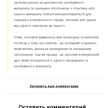
зв'язані разом за допомогою ізоляційного
матеріалу та захищені оболонкою з пластику або
іншого матеріалу. Кабелі використовуються для
передачі електричного струму, сигналів або даних
від одного пристрою до іншого.
Отже, основна відмінність між проводом та кабелем
полягає у тому, що кабель - це складний з'єднувач,
який містить декілька провідників та захищений
оболонкою, тоді як провід - це простий електричний
дріт, який складається з одного провідника та
ізоляційного матеріалу.
Загрузить еще комментарии
Оставить комментарий