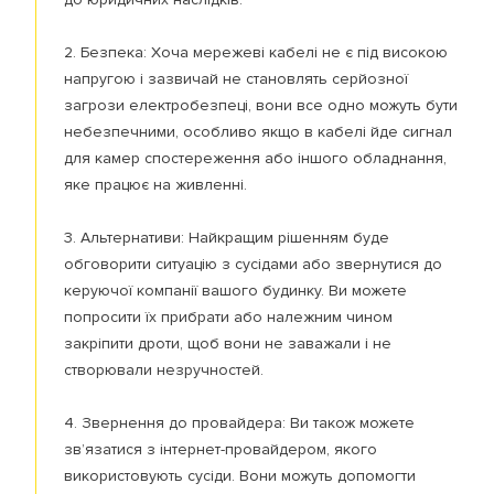
2. Безпека: Хоча мережеві кабелі не є під високою
напругою і зазвичай не становлять серйозної
загрози електробезпеці, вони все одно можуть бути
небезпечними, особливо якщо в кабелі йде сигнал
для камер спостереження або іншого обладнання,
яке працює на живленні.
3. Альтернативи: Найкращим рішенням буде
обговорити ситуацію з сусідами або звернутися до
керуючої компанії вашого будинку. Ви можете
попросити їх прибрати або належним чином
закріпити дроти, щоб вони не заважали і не
створювали незручностей.
4. Звернення до провайдера: Ви також можете
зв’язатися з інтернет-провайдером, якого
використовують сусіди. Вони можуть допомогти