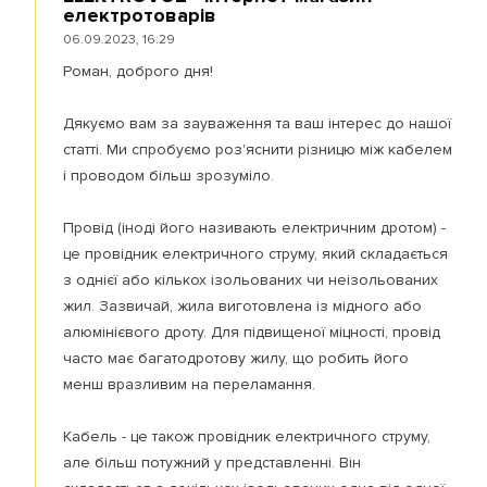
електротоварів
06.09.2023, 16:29
Роман, доброго дня!
Дякуємо вам за зауваження та ваш інтерес до нашої
статті. Ми спробуємо роз'яснити різницю між кабелем
і проводом більш зрозуміло.
Провід (іноді його називають електричним дротом) -
це провідник електричного струму, який складається
з однієї або кількох ізольованих чи неізольованих
жил. Зазвичай, жила виготовлена із мідного або
алюмінієвого дроту. Для підвищеної міцності, провід
часто має багатодротову жилу, що робить його
менш вразливим на переламання.
Кабель - це також провідник електричного струму,
але більш потужний у представленні. Він