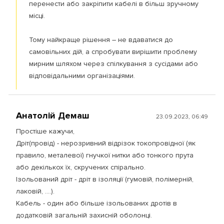
перенести або закріпити кабелі в більш зручному
місці.
Тому найкраще рішення – не вдаватися до
самовільних дій, а спробувати вирішити проблему
мирним шляхом через спілкування з сусідами або
відповідальними організаціями.
Анатолій Демаш
23.09.2023, 06:49
Простіше кажучи,
Дріт(провід) - нерозривний відрізок токопровідної (як
правило, металевої) гнучкої нитки або тонкого прута
або декількох їх, скручених спірально.
Ізольований дріт - дріт в ізоляції (гумовій, полімерній,
лаковій, ....).
Кабель - один або більше ізольованих дротів в
додатковій загальній захисній оболонці.