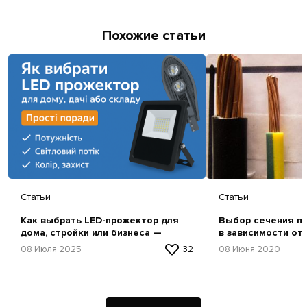
Похожие статьи
Статьи
Статьи
Как выбрать LED-прожектор для
Выбор сечения пр
дома, стройки или бизнеса —
в зависимости от
простая инструкция
08 Июля 2025
32
08 Июня 2020