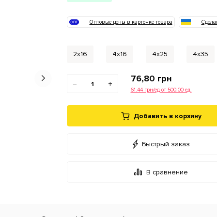
Оптовые цены в карточке товара
Сдела
2х16
4х16
4х25
4х35
76,80
грн
−
+
61.44 грн/ед от 500.00 ед.
Добавить в корзину
Быстрый заказ
В сравнение