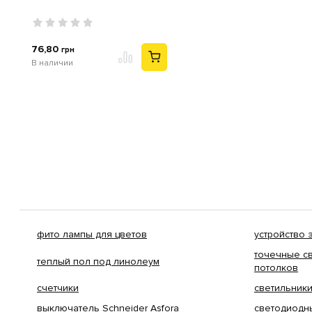
76,80
грн
В наличии
фито лампы для цветов
устройство
точечные с
теплый пол под линолеум
потолков
счетчики
светильник
выключатель Schneider Asfora
светодиодн