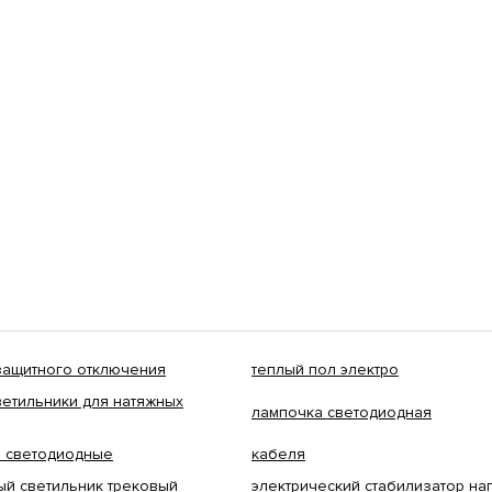
 защитного отключения
теплый пол электро
ветильники для натяжных
лампочка светодиодная
и светодиодные
кабеля
ый светильник трековый
электрический стабилизатор н