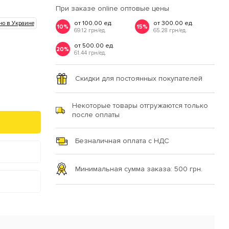
При заказе online оптовые цены
от 100.00 ед.
от 300.00 ед.
но в Украине
10%
15%
69.12 грн/ед.
65.28 грн/ед.
от 500.00 ед.
20%
61.44 грн/ед.
Скидки для постоянных покупателей
Некоторые товары отгружаются только
после оплаты
Безналичная оплата с НДС
Минимальная сумма заказа: 500 грн.