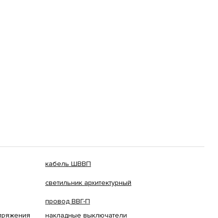
кабель ШВВП
светильник архитектурный
провод ВВГ-П
апряжения
накладные выключатели