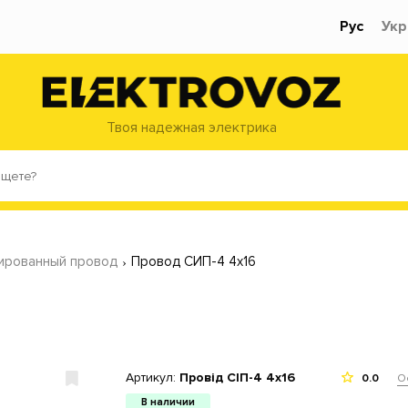
Рус
Укр
Твоя надежная электрика
лированный провод
Провод СИП-4 4x16
Артикул:
Провід СІП-4 4х16
О
0.0
В наличии