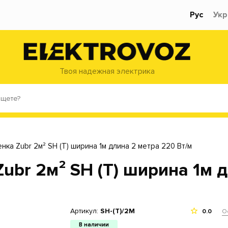
Рус
Укр
Твоя надежная электрика
нка Zubr 2м² SH (T) ширина 1м длина 2 метра 220 Вт/м
ubr 2м² SH (T) ширина 1м д
Артикул:
SH-(Т)/2M
О
0.0
В наличии