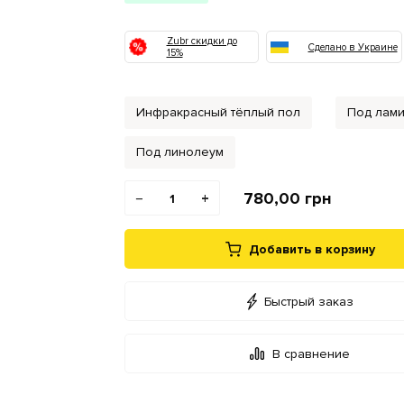
Zubr скидки до
Сделано в Украине
15%
Инфракрасный тёплый пол
Под лами
Под линолеум
780,00
грн
−
+
Добавить в корзину
Быстрый заказ
В сравнение