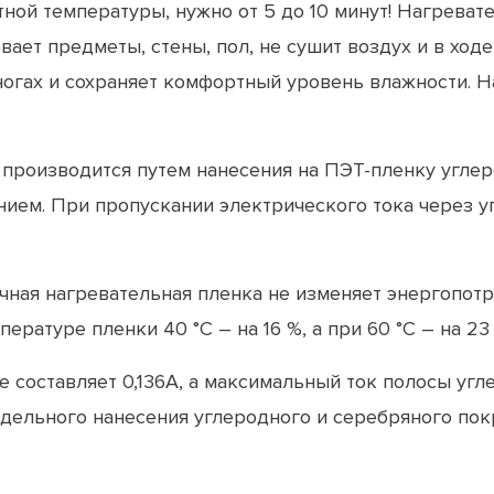
ной температуры, нужно от 5 до 10 минут! Нагреват
вает предметы, стены, пол, не сушит воздух и в хо
огах и сохраняет комфортный уровень влажности. 
а производится путем нанесения на ПЭТ-пленку угле
ем. При пропускании электрического тока через уг
ычная нагревательная пленка не изменяет энергопот
ературе пленки 40 °С – на 16 %, а при 60 °С – на 23
 составляет 0,136А, а максимальный ток полосы уг
те отдельного нанесения углеродного и серебряного 