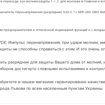
и перехода зон молниезащиты 1 -> 2, для монтажа в главном и в
аничитель перенапряжения (разрядник) V20-C 1 + NPE-280 OBO Bet
м предохранителем и оптической индикацией функций и с мощны
VDE. Импульс перенапряжения, при ударе молнии, им
щиты не способны справиться с этим. И это очень о
упить разрядник для защиты Вашего дома от молний
риборов достигнуто сложными испытаниями и контрол
иобретете в нашем магазине гарантированно качест
орода Львова по всем населенным пунктам Украины.