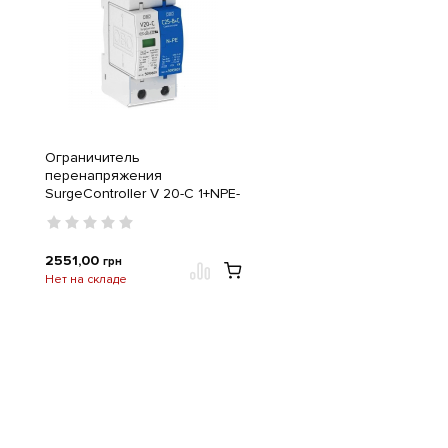
Ограничитель
перенапряжения
SurgeController V 20-C 1+NPE-
280 OBO Bettermann
5094650
2551,00
грн
Нет на складе