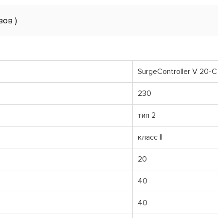
вов )
SurgeController V 20-
230
тип 2
класс ІІ
20
40
40