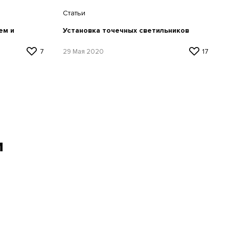
Статьи
ем и
Установка точечных светильников
7
29 Мая 2020
17
и