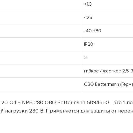
<1,3
<25
-40 +80
IР20
2
гибкое / жесткое 2,5-
OBO Bettermann (Герма
 20-C 1 + NPE-280 OBO Bettermann 5094650 - это 1
й нагрузки 280 В. Применяется для защиты от пере