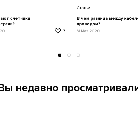
Статьи
вают счетчики
В чем разница между кабел
ергии?
проводом?
020
7
31 Мая 2020
Вы недавно просматривал