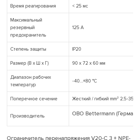
Время реагирования
< 25 мс
Максимальный
резервный
125 А
предохранитель
Степень защиты
IР20
Размер (В х Ш х Г)
90 х 72 х 60 мм
Диапазон рабочих
-40…+80 °С
температур
Поперечное сечение
Жесткий / гибкий mm² 2,5-35мм
OBO Bettermann (Германи
Производитель
Ограничитель перенапряжения V20-C 3 + NPE-