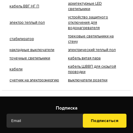
архитектурные LED
кабель ВВГ НГ П
светильники
устройство защитного
электро теплый пол
отключения для
водонагревателя
трековые светильники на
стабилизатор
стену
накладные выключатели
электрический теплый пол
точечные светильники
кабель витая пара
кабель ШВВП для скрытой
кабели
проводки
счетчик на электроэнергию
выключатели розетки
Подписка
Подписаться