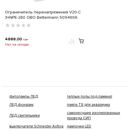
Ограничитель перенапряжения V20-C
3+NPE-280 OBO Bettermann 5094656
4888,00
грн
Нет на складе
фитолампы ЛЕД
теплые полы под ламинат
ЛЕД фонарик
лампа Т8 для аквариума
самонесущие изолированные
ЛЕД светильники
провода СИП
выключатели Schneider Asfora
лампочки LED