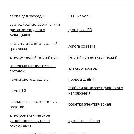
лампа для рассады
СИП кабель
светодиодные светильники
для архитектурного
фонарик LED
освещения
светильник светодиодный
Asfora розетка
трековый
электрический теплый пол
теплый пол електрический
точечные светильники на
электро провод
потолок
лампы светодиодные
провод ШВВП
стабилизатор электрического
лампа Т8
напряжения
накладные выключатели и
розетка электрическая
розетки
электромеханическое
устройство защитного
сухой теплый пол
отключения