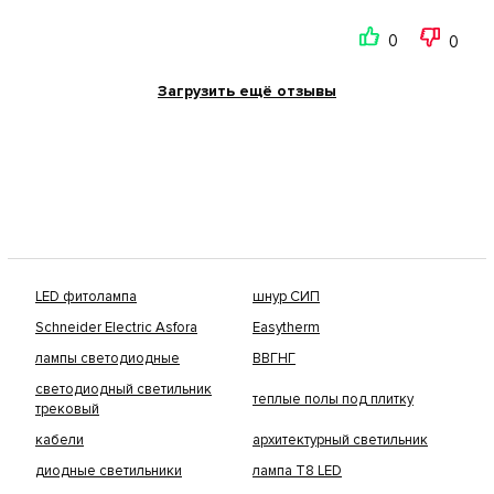
0
0
Загрузить ещё отзывы
LED фитолампа
шнур СИП
Schneider Electric Asfora
Easytherm
лампы светодиодные
ВВГНГ
светодиодный светильник
теплые полы под плитку
трековый
кабели
архитектурный светильник
диодные светильники
лампа Т8 LED