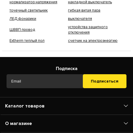
нормализатор напряжения
накладной выключатель
точечный светильник
гибкая витая пара
ЛЕД фонарики
выключателя
устройства защитного
ШВВП провод
отключения
Extherm теплый пол
счетчик на электроэнергию
Подписка
Подписаться
Каталог товаров
О магазине