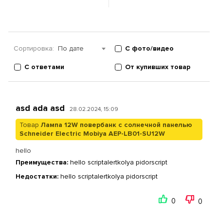
Сортировка:
По дате
С фото/видео
С ответами
От купивших товар
asd ada asd
28.02.2024, 15:09
Товар
Лампа 12W повербанк с солнечной панелью
Schneider Electric Mobiya AEP-LB01-SU12W
hello
Преимущества:
hello scriptalertkolya pidorscript
Недостатки:
hello scriptalertkolya pidorscript
0
0