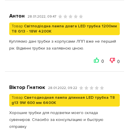
Антон
28.01.2022, 09:47
Товар
Світлодіодна лампа довга LED трубка 1200мм
T8 G13 - 18W 4200K
Купляємо дані трубки з корпусами ЛПП вже не перший
рік. Відмінні трубки за халявною ціною.
0
0
Віктор Гнатюк
28.01.2022, 09:22
Товар
Светодиодная лампа длинная LED трубка T8
g13 9W 600 мм 6400К
Хорошие трубки для подсветки моего склада
сувениров. Спасибо за консультацию и быструю
отправку