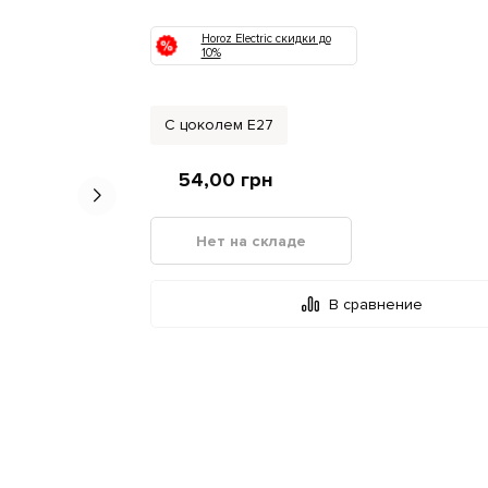
Horoz Electric скидки до
10%
С цоколем Е27
54,00
грн
Нет на складе
В сравнение