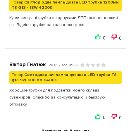
Товар
Світлодіодна лампа довга LED трубка 1200мм
T8 G13 - 18W 4200K
Купляємо дані трубки з корпусами ЛПП вже не перший
рік. Відмінні трубки за халявною ціною.
0
0
Віктор Гнатюк
28.01.2022, 09:22
Товар
Светодиодная лампа длинная LED трубка T8
g13 9W 600 мм 6400К
Хорошие трубки для подсветки моего склада
сувениров. Спасибо за консультацию и быструю
отправку
0
0
Загрузить ещё отзывы