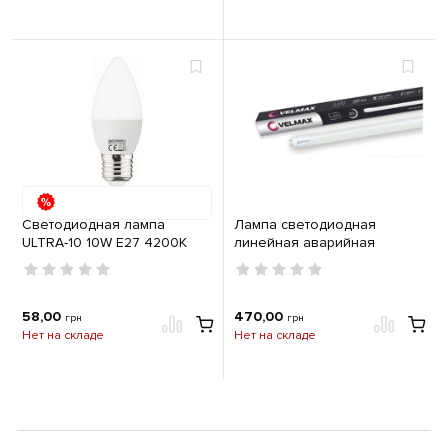
Светодиодная лампа
Лампа светодиодная
ULTRA-10 10W E27 4200К
линейная аварийная
Velmax V-T8 трубка с
аккумулятором Li-ion
2200mAh 9W d25.4х600мм
G13 6500K 1000Lm
58,00
470,00
грн
грн
Нет на складе
Нет на складе