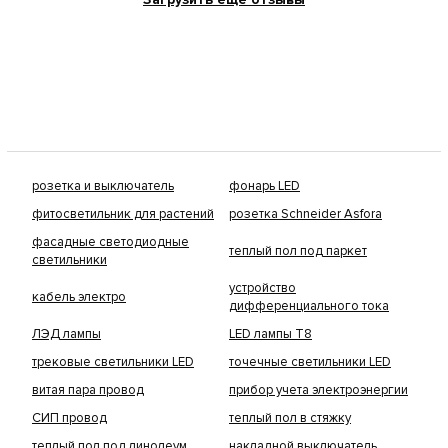
розетка и выключатель
фонарь LED
фитосветильник для растений
розетка Schneider Asfora
фасадные светодиодные
теплый пол под паркет
светильники
устройство
кабель электро
дифференциального тока
ЛЭД лампы
LED лампы Т8
трековые светильники LED
точечные светильники LED
витая пара провод
прибор учета электроэнергии
СИП провод
теплый пол в стяжку
теплый пол под линолеум
накладной выключатель