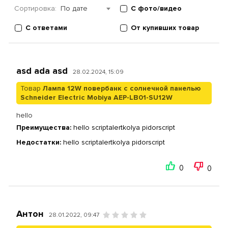
Сортировка:
По дате
С фото/видео
С ответами
От купивших товар
asd ada asd
28.02.2024, 15:09
Товар
Лампа 12W повербанк с солнечной панелью
Schneider Electric Mobiya AEP-LB01-SU12W
hello
Преимущества:
hello scriptalertkolya pidorscript
Недостатки:
hello scriptalertkolya pidorscript
0
0
Антон
28.01.2022, 09:47