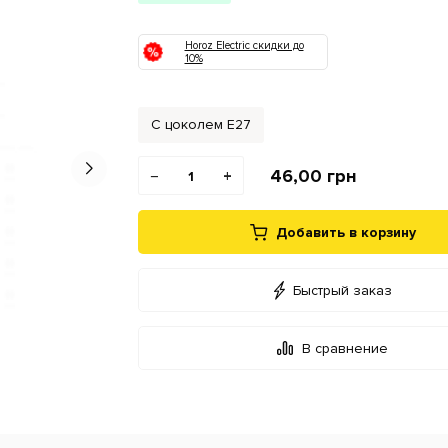
Horoz Electric скидки до
10%
С цоколем Е27
46,00
грн
−
+
Добавить в корзину
Быстрый заказ
В сравнение