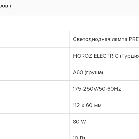
вов )
Cветодиодная лампа PRE
HOROZ ELECTRIC (Турция
А60 (груша)
175-250V/50-60Hz
112 х 60 мм
80 W
10 Вт