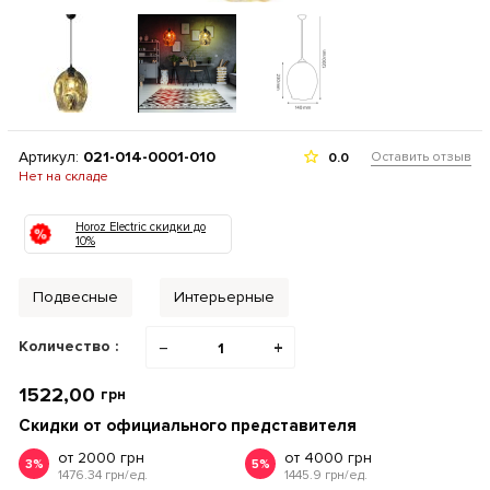
Артикул:
021-014-0001-010
Оставить отзыв
0.0
Нет на складе
Horoz Electric скидки до
10%
Подвесные
Интерьерные
Количество :
−
+
1522,00
грн
Скидки от официального представителя
от 2000 грн
от 4000 грн
3%
5%
1476.34 грн/ед.
1445.9 грн/ед.