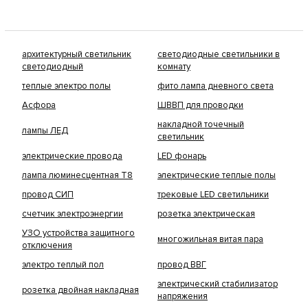
архитектурный светильник
светодиодные светильники в
светодиодный
комнату
теплые электро полы
фито лампа дневного света
Асфора
ШВВП для проводки
накладной точечный
лампы ЛЕД
светильник
электрические провода
LED фонарь
лампа люминесцентная Т8
электрические теплые полы
провод СИП
трековые LED светильники
счетчик электроэнергии
розетка электрическая
УЗО устройства защитного
многожильная витая пара
отключения
электро теплый пол
провод ВВГ
электрический стабилизатор
розетка двойная накладная
напряжения