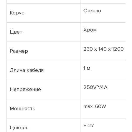
Стекло
Корус
Хром
Цвет
230 х 140 х 1200 м
Размер
1 м
Длина кабеля
250V~/4A
Напряжение
max. 60W
Мощность
E 27
Цоколь