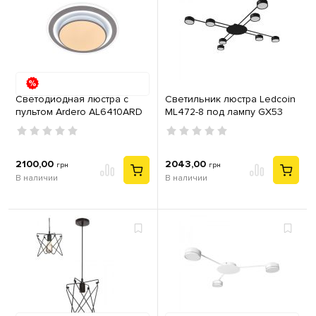
Светодиодная люстра с
Светильник люстра Ledcoin
пультом Ardero AL6410ARD
ML472-8 под лампу GX53
PEARL R 70Вт 3000-6500К
металл черный
IP20
2100,00
2043,00
грн
грн
В наличии
В наличии