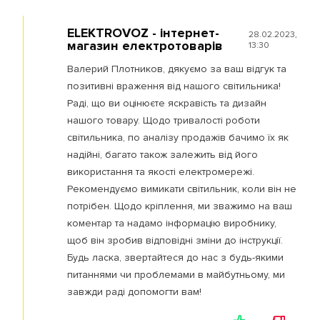
ELEKTROVOZ - інтернет-
28.02.2023,
магазин електротоварів
13:30
Валерий Плотников, дякуємо за ваш відгук та
позитивні враження від нашого світильника!
Раді, що ви оцінюєте яскравість та дизайн
нашого товару. Щодо тривалості роботи
світильника, по аналізу продажів бачимо їх як
надійні, багато також залежить від його
використання та якості електромережі.
Рекомендуємо вимикати світильник, коли він не
потрібен. Щодо кріплення, ми зважимо на ваш
коментар та надамо інформацію виробнику,
щоб він зробив відповідні зміни до інструкції.
Будь ласка, звертайтеся до нас з будь-якими
питаннями чи проблемами в майбутньому, ми
завжди раді допомогти вам!