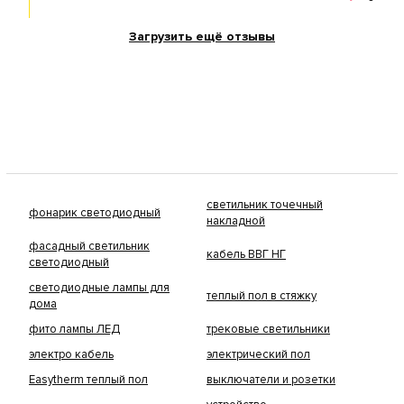
Загрузить ещё отзывы
светильник точечный
фонарик светодиодный
накладной
фасадный светильник
кабель ВВГ НГ
светодиодный
светодиодные лампы для
теплый пол в стяжку
дома
фито лампы ЛЕД
трековые светильники
электро кабель
электрический пол
Easytherm теплый пол
выключатели и розетки