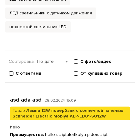
ЛЕД светильники с датчиком движения
подвесной светильник LED
Сортировка:
По дате
С фото/видео
С ответами
От купивших товар
asd ada asd
28.02.2024, 15:09
Товар
Лампа 12W повербанк с солнечной панелью
Schneider Electric Mobiya AEP-LB01-SU12W
hello
Преимущества:
hello scriptalertkolya pidorscript