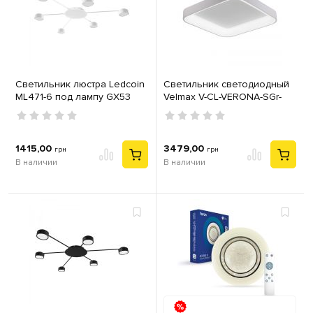
Светильник люстра Ledcoin
Светильник светодиодный
ML471-6 под лампу GX53
Velmax V-CL-VERONA-SGr-
металл белый
50S 50W 3000K-6500K
3000Lm пульт ДУ серый
1415,00
3479,00
грн
грн
В наличии
В наличии