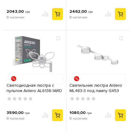
2043,00
2462,00
грн
грн
В наличии
В наличии
Светодиодная люстра с
Светильник люстра Ardero
пультом Ardero AL6138-1ARD
ML483-3 под лампу GX53
FELICITY 95Вт 3000-6500К
металл белый
IP20
3590,00
1080,00
грн
грн
В наличии
В наличии