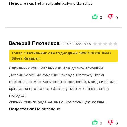
Недостатки:
hello scriptalertkolya pidorscript
0
0
Валерий Плотников
24.06.2022, 18:58
Товар
Светильник светодиодный 18W 5000К IP40
Silver Квадрат
Світильник хоч і маленький, але досить яскравий.
Дизайн хороший сучасний, складання теж у нормі
претензій немає. Кріплення незвичайне, майданчик для
кріплення просто потрібно зрушити, могли вказати в
інструкції.
скільки світити буде не знаю. хотілось щоб довше.
Недостатки:
Не виявлено
0
0