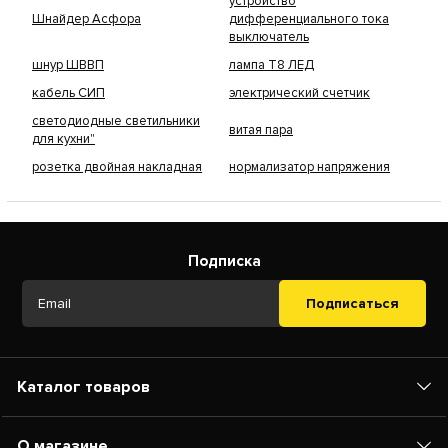
устройство
Шнайдер Асфора
дифференциального тока
выключатель
шнур ШВВП
лампа Т8 ЛЕД
кабель СИП
электрический счетчик
светодиодные светильники
витая пара
для кухни"
розетка двойная накладная
нормализатор напряжения
Подписка
Подписаться
Каталог товаров
О магазине