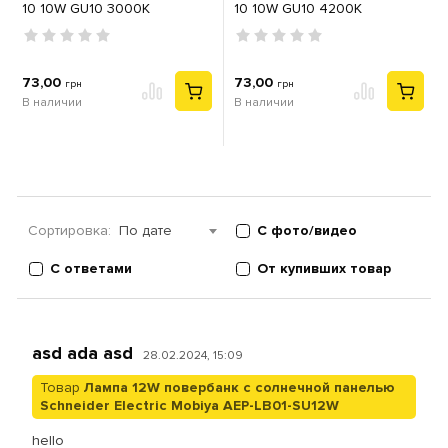
10 10W GU10 3000К
10 10W GU10 4200К
73,00
73,00
грн
грн
В наличии
В наличии
Сортировка:
По дате
С фото/видео
С ответами
От купивших товар
asd ada asd
28.02.2024, 15:09
Товар
Лампа 12W повербанк с солнечной панелью
Schneider Electric Mobiya AEP-LB01-SU12W
hello