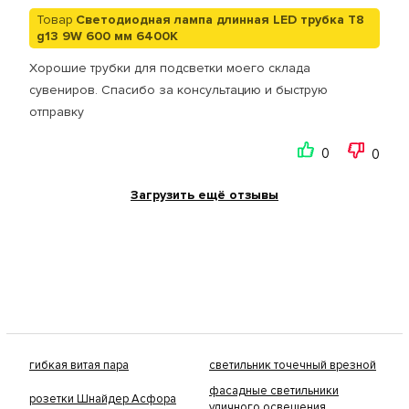
Товар
Светодиодная лампа длинная LED трубка T8
g13 9W 600 мм 6400К
Хорошие трубки для подсветки моего склада
сувениров. Спасибо за консультацию и быструю
отправку
0
0
Загрузить ещё отзывы
гибкая витая пара
светильник точечный врезной
фасадные светильники
розетки Шнайдер Асфора
уличного освещения