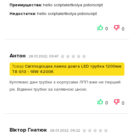
Преимущества:
hello scriptalertkolya pidorscript
Недостатки:
hello scriptalertkolya pidorscript
0
0
Антон
28.01.2022, 09:47
Товар
Світлодіодна лампа довга LED трубка 1200мм
T8 G13 - 18W 4200K
Купляємо дані трубки з корпусами ЛПП вже не перший
рік. Відмінні трубки за халявною ціною.
0
0
Віктор Гнатюк
28.01.2022, 09:22