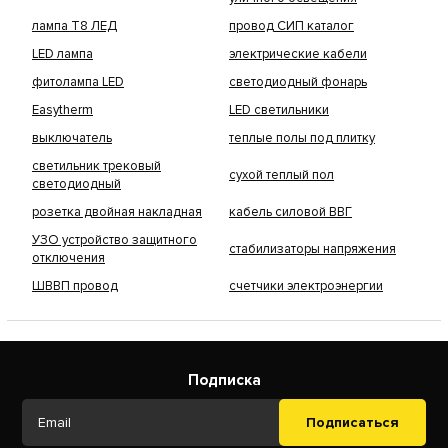
лампа Т8 ЛЕД
провод СИП каталог
LED лампа
электрические кабели
фитолампа LED
светодиодный фонарь
Easytherm
LED светильники
выключатель
теплые полы под плитку
светильник трековый
сухой теплый пол
светодиодный
розетка двойная накладная
кабель силовой ВВГ
УЗО устройство защитного
стабилизаторы напряжения
отключения
ШВВП провод
счетчики электроэнергии
Подписка
Подписаться