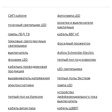
СИП кабеля
фитолампа LED
розетки и выключатели
точечный светильник LED
накладные
лампы ЛЕД Т8
кабель ВВГ НГ
трековые светодиодные
фасадный прожектор
светильники
выключатель
Asfora Schneider Electric
фонарик LED
теплый пол под ковролин
кабельно проводниковая
LED светильники
продукция
выравниватель напряжения
теплые полы Экстерм
электросчетчики
лампа LED
устройство
теплый пол на балконе
дифференциального тока
выключатель
кабель витая пара
кабель ШВВП