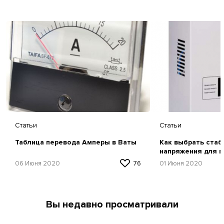
Статьи
Статьи
Таблица перевода Амперы в Ваты
Как выбрать стаб
напряжения для г
советы и рекомен
06 Июня 2020
76
01 Июня 2020
Вы недавно просматривали