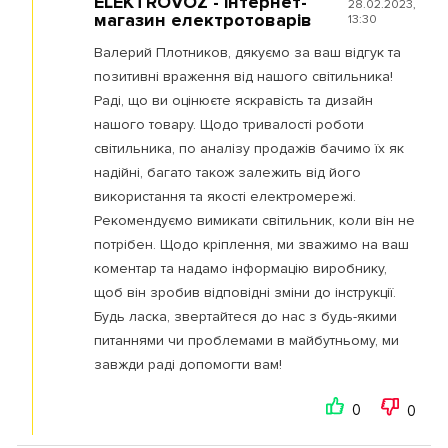
ELEKTROVOZ - інтернет-
28.02.2023,
магазин електротоварів
13:30
Валерий Плотников, дякуємо за ваш відгук та
позитивні враження від нашого світильника!
Раді, що ви оцінюєте яскравість та дизайн
нашого товару. Щодо тривалості роботи
світильника, по аналізу продажів бачимо їх як
надійні, багато також залежить від його
використання та якості електромережі.
Рекомендуємо вимикати світильник, коли він не
потрібен. Щодо кріплення, ми зважимо на ваш
коментар та надамо інформацію виробнику,
щоб він зробив відповідні зміни до інструкції.
Будь ласка, звертайтеся до нас з будь-якими
питаннями чи проблемами в майбутньому, ми
завжди раді допомогти вам!
0
0