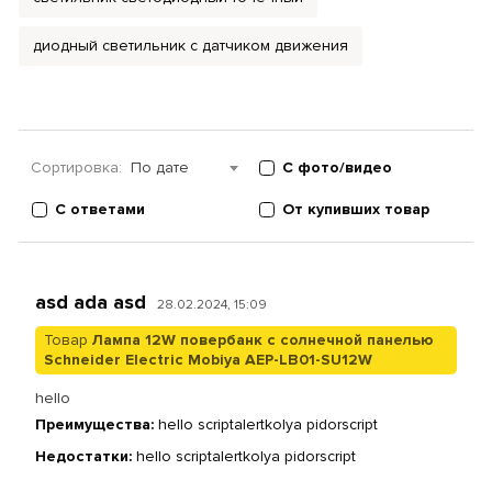
диодный светильник с датчиком движения
Сортировка:
По дате
С фото/видео
С ответами
От купивших товар
asd ada asd
28.02.2024, 15:09
Товар
Лампа 12W повербанк с солнечной панелью
Schneider Electric Mobiya AEP-LB01-SU12W
hello
Преимущества:
hello scriptalertkolya pidorscript
Недостатки:
hello scriptalertkolya pidorscript