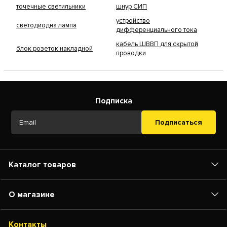
точечные светильники
шнур СИП
устройство
светодиодна лампа
дифференциального тока
кабель ШВВП для скрытой
блок розеток накладной
проводки
Подписка
Подписаться
Каталог товаров
О магазине
Контакты