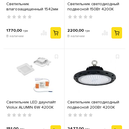
Светильник
Светильник светодиодный
влагозащищенный 1542мм
подвесной 150Вт 4200К
90Вт 4200K IP65 OKYANUS-
IP65 Artemis-150 Horoz 063-
90
003-0150
1770,00
2200,00
грн
грн
В наличии
В наличии
Светильник LED даунлайт
Светильник светодиодный
Violux ALUMIN 6W 4200K
подвесной 200Вт 4200К
квадрат IP20
IP65 Artemis-200 Horoz 063-
003-0200
151,00
2477,00