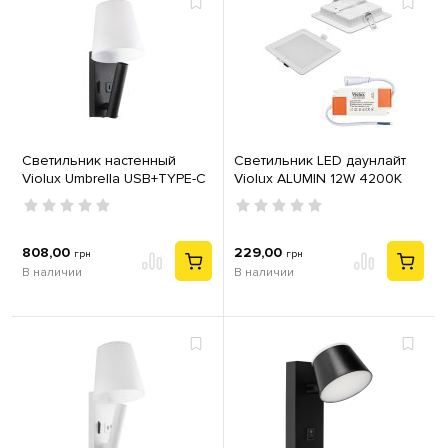
Светильник настенный
Светильник LED даунлайт
Violux Umbrella USB+TYPE-C
Violux ALUMIN 12W 4200K
бра Led 3W 4200K IP20
квадрат IP20
черный белый
808,00
229,00
грн
грн
В наличии
В наличии