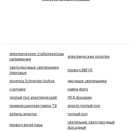
электрические стабилизаторы
электрические розетки
напряжения
светодиодные светильники
провод ВВГНГ
трековые
розетка Schneider Asfora
диодные светильники
счетчики
лампа фито
теплый пол электрический
ЛЕД фонарик
люминесцентная лампа Т8
электр теплый пол
кабель электро
теплый пол
светильник светодиодный
провод витая пара
фасадный