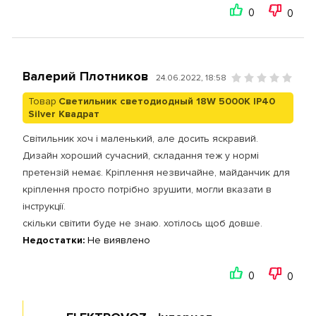
0
0
Валерий Плотников
24.06.2022, 18:58
Товар
Светильник светодиодный 18W 5000К IP40
Silver Квадрат
Світильник хоч і маленький, але досить яскравий.
Дизайн хороший сучасний, складання теж у нормі
претензій немає. Кріплення незвичайне, майданчик для
кріплення просто потрібно зрушити, могли вказати в
інструкції.
скільки світити буде не знаю. хотілось щоб довше.
Недостатки:
Не виявлено
0
0