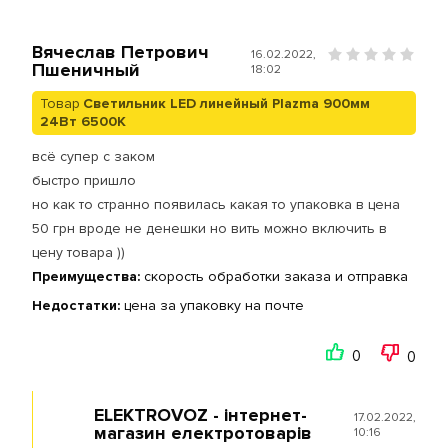
Вячеслав Петрович
16.02.2022,
Пшеничный
18:02
Товар
Cветильник LED линейный Plazma 900мм
24Вт 6500K
всё супер с заком
быстро пришло
но как то странно появилась какая то упаковка в цена
50 грн вроде не денешки но вить можно включить в
цену товара ))
Преимущества:
скорость обработки заказа и отправка
Недостатки:
цена за упаковку на почте
0
0
ELEKTROVOZ - інтернет-
17.02.2022,
магазин електротоварів
10:16