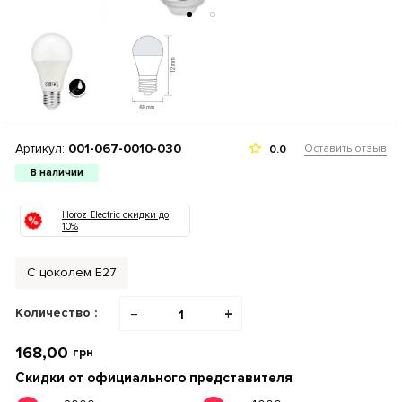
Артикул:
001-067-0010-030
Оставить отзыв
0.0
В наличии
Horoz Electric скидки до
10%
С цоколем Е27
Количество :
−
+
168,00
грн
Скидки от официального представителя