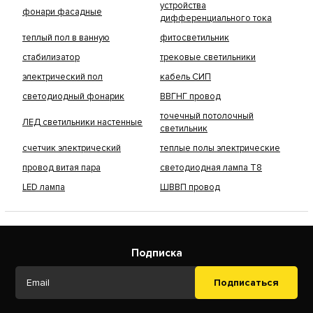
устройства
фонари фасадные
дифференциального тока
теплый пол в ванную
фитосветильник
стабилизатор
трековые светильники
электрический пол
кабель СИП
светодиодный фонарик
ВВГНГ провод
точечный потолочный
ЛЕД светильники настенные
светильник
счетчик электрический
теплые полы электрические
провод витая пара
светодиодная лампа Т8
LED лампа
ШВВП провод
Подписка
Подписаться