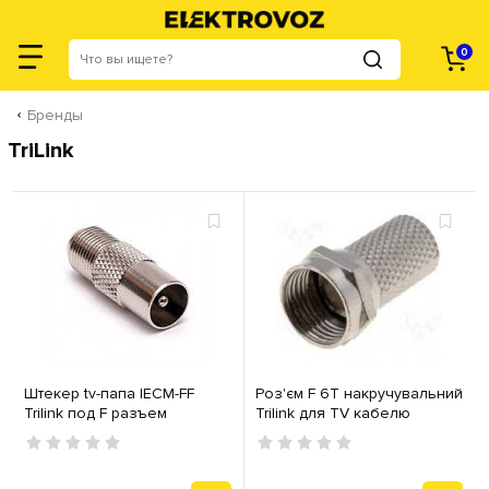
0
Бренды
TriLink
Штекер tv-папа IECM-FF
Роз'єм F 6T накручувальний
Trilink под F разъем
Trilink для TV кабелю