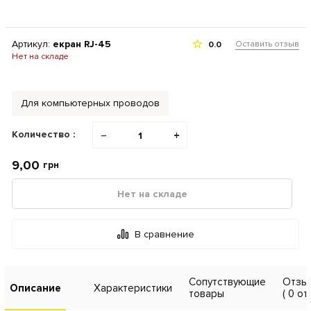
Артикул:
екран RJ-45
Оставить отзыв
0.0
Нет на складе
Для компьютерных проводов
Количество :
−
+
9,00
грн
Нет на складе
В сравнение
Сопутствующие
Отзы
Описание
Характеристики
товары
( 0 от