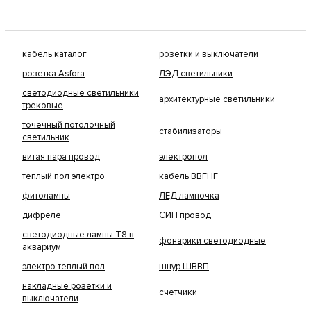
кабель каталог
розетки и выключатели
розетка Asfora
ЛЭД светильники
светодиодные светильники
архитектурные светильники
трековые
точечный потолочный
стабилизаторы
светильник
витая пара провод
электропол
теплый пол электро
кабель ВВГНГ
фитолампы
ЛЕД лампочка
дифреле
СИП провод
светодиодные лампы Т8 в
фонарики светодиодные
аквариум
электро теплый пол
шнур ШВВП
накладные розетки и
счетчики
выключатели