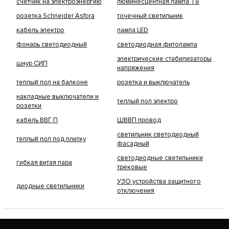
счетчик на электроэнергию
люминесцентная лампа Т8
розетка Schneider Asfora
точечный светильник
кабель электро
лампа LED
фонарь светодиодный
светодиодная фитолампа
электрические стабилизаторы
шнур СИП
напряжения
теплый пол на балконе
розетка и выключатель
накладные выключатели и
теплый пол электро
розетки
кабель ВВГ П
ШВВП провод
светильник светодиодный
теплый пол под плитку
фасадный
светодиодные светильники
гибкая витая пара
трековые
УЗО устройства защитного
диодные светильники
отключения