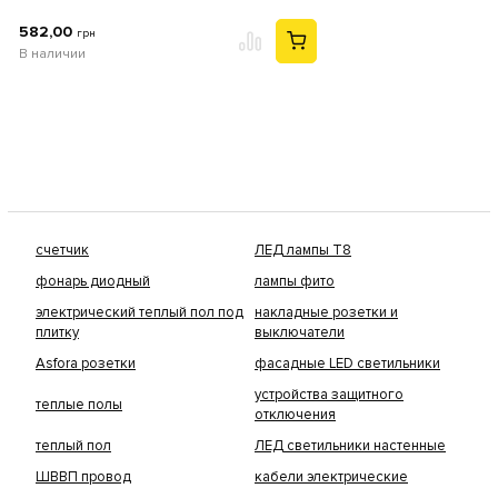
582,00
грн
В наличии
счетчик
ЛЕД лампы Т8
фонарь диодный
лампы фито
электрический теплый пол под
накладные розетки и
плитку
выключатели
Asfora розетки
фасадные LED светильники
устройства защитного
теплые полы
отключения
теплый пол
ЛЕД светильники настенные
ШВВП провод
кабели электрические