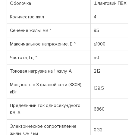
Оболочка
Шланговий ПВХ
Количество жил
4
2
Сечение жилы, мм
95
Максимальное напряжение, В ~
≤1000
Частота, Гц ~
50
Токовая нагрузка на 1 жилу, А
212
Мощность в 3 фазной сети (380В),
139,5
кВт
Предельный ток односекундного
6860
КЗ, А
Электрическое сопротивление
0,32
жилы, Ом / км