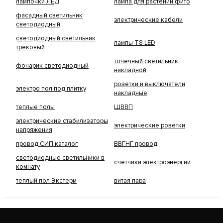
лампочки ЛЕД
лампа для растений фито
фасадный светильник
электрические кабели
светодиодный
светодиодный светильник
лампы Т8 LED
трековый
точечный светильник
фонарик светодиодный
накладной
розетки и выключатели
электро пол под плитку
накладные
теплые полы
ШВВП
электрические стабилизаторы
электрические розетки
напряжения
провод СИП каталог
ВВГНГ провод
светодиодные светильники в
счетчики электроэнергии
комнату
теплый пол Экстерм
витая пара