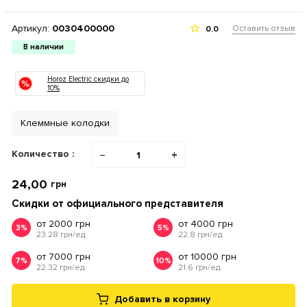
Артикул:
0030400000
Оставить отзыв
0.0
В наличии
Horoz Electric скидки до
10%
Клеммные колодки
Количество :
−
+
24,00
грн
Скидки от официального представителя
от 2000 грн
от 4000 грн
3%
5%
23.28 грн/ед.
22.8 грн/ед.
от 7000 грн
от 10000 грн
7%
10%
22.32 грн/ед.
21.6 грн/ед.
Добавить в корзину