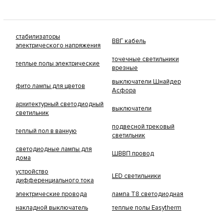
стабилизаторы
ВВГ кабель
электрического напряжения
точечные светильники
теплые полы электрические
врезные
выключатели Шнайдер
фито лампы для цветов
Асфора
архитектурный светодиодный
выключатели
светильник
подвесной трековый
теплый пол в ванную
светильник
светодиодные лампы для
ШВВП провод
дома
устройство
LED светильники
дифференциального тока
электрические провода
лампа Т8 светодиодная
накладной выключатель
теплые полы Easytherm