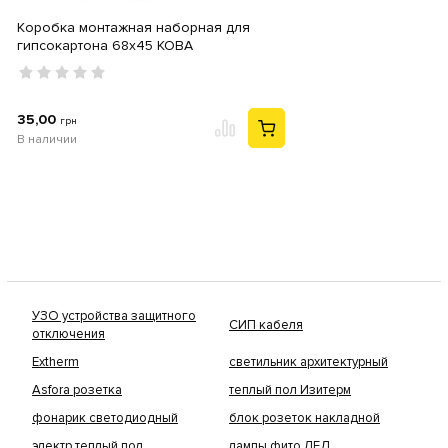
Коробка монтажная наборная для
гипсокартона 68х45 KOBA
35,00
грн
В наличии
УЗО устройства защитного
СИП кабеля
отключения
Extherm
светильник архитектурный
Asfora розетка
теплый пол Изитерм
фонарик светодиодный
блок розеток накладной
электр теплый пол
лампы фито ЛЕД