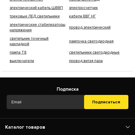
электрический кабель ШВВП
электросчетчик
трековые ЛЕД светильники
кабели ВВГ НГ
электрические стабилизаторы
провод электрический
напряжения
светильник точечный
лампочка светодиодная
накладной
лампа Т8
светильники светодиодные
выключатели
провод витая пара
Подписка
Подписаться
Каталог товаров