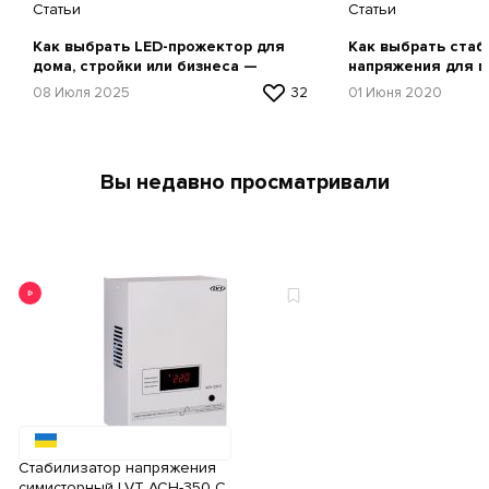
Статьи
Статьи
Как выбрать LED-прожектор для
Как выбрать стаб
дома, стройки или бизнеса —
напряжения для г
простая инструкция
советы и рекомен
08 Июля 2025
32
01 Июня 2020
Вы недавно просматривали
Стабилизатор напряжения
симисторный LVT ACH-350 С