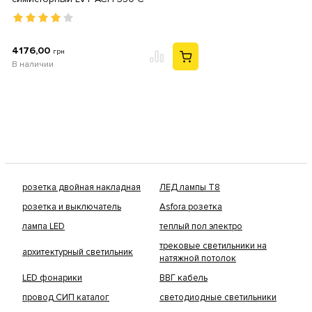
4176,00
грн
В наличии
розетка двойная накладная
ЛЕД лампы Т8
розетка и выключатель
Asfora розетка
лампа LED
теплый пол электро
трековые светильники на
архитектурный светильник
натяжной потолок
LED фонарики
ВВГ кабель
провод СИП каталог
светодиодные светильники