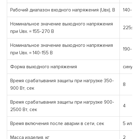
Рабочий диапазон входного напряжения (Uвх), В
140-27
Номинальное значение выходного напряжения
225±14
при Uвх. = 155-270 В
Номинальное значение выходного напряжения
190-20
при Uвх. = 140-155 В
Форма выходного напряжения
синусо
Время срабатывания защиты при нагрузке 350-
8
900 Вт, сек
Время срабатывания защиты при нагрузке 900-
4
2500 Вт, сек
Время включения после аварии в сети, сек
5 или 
Масса изделия, кг
2