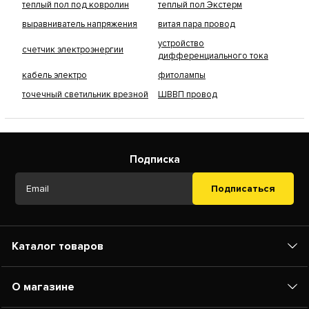
теплый пол под ковролин
теплый пол Экстерм
выравниватель напряжения
витая пара провод
устройство
счетчик электроэнергии
дифференциального тока
кабель электро
фитолампы
точечный светильник врезной
ШВВП провод
Подписка
Подписаться
Каталог товаров
О магазине