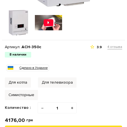
Артикул:
АСН-350с
4 отзыва
3.9
В наличии
Сделано в Украине
Для котла
Для телевизора
Симисторные
Количество :
−
+
4176,00
грн