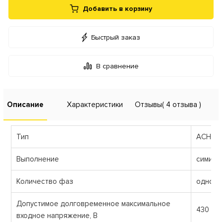
Добавить в корзину
Быстрый заказ
В сравнение
Описание
Характеристики
Отзывы
( 4 отзыва )
Тип
AСН-3
Выполнение
симист
Количество фаз
одноф
Допустимое долговременное максимальное
430
входное напряжение, В