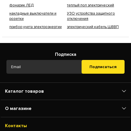
фонарик ЛЕД
теплый пол электрический
накладные выключатели и
УЗО устройства защитного
розетки
отключения
прибор учета электроэнергии
электрический кабель ШВВП
Подписка
Подписаться
Каталог товаров
О магазине
Контакты