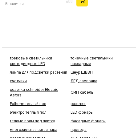
В наличии
трековые светильники
точечные светильники
светодиодные LED
накладные
лампа для подсветки растений
шнур ШВВП
счетчики
ЛЕД лампочка
розетка schneider Electric
СИП кабель
Asfora
Extherm теплый пол
розетки
электро теплый пол
LED фонарь
теплые полы под плитку
фасадные фонари
многожильная витая пара
провода