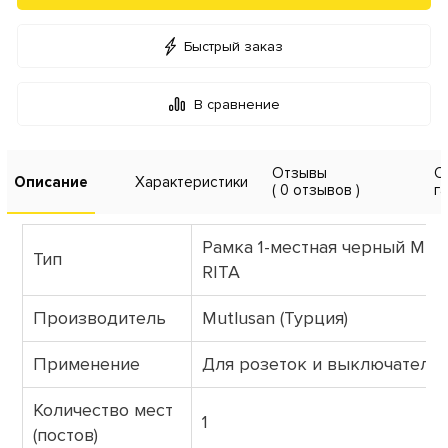
Быстрый заказ
В сравнение
Отзывы
О
Описание
Характеристики
( 0 отзывов )
г
Рамка 1-местная черный Mutl
Тип
RITA
Производитель
Mutlusan (Турция)
Применение
Для розеток и выключателе
Количество мест
1
(постов)