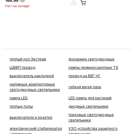
165,95
грн
Нет на складе
теплый пол Экстерм
фонарики светодиодные
ШВВП провод
лампы люминесцентные Т8
выключатель накладной
провод на ВВГ НГ
наружные архитектурные
гибкая витая пара
светодиодные светильники
лампа LED
LED лампа для растений
теплые полы
диодные светильники
трековые светодиодные
выключатели и розетки
светильники
электрический стабилизатор
УЗО устройства защитного