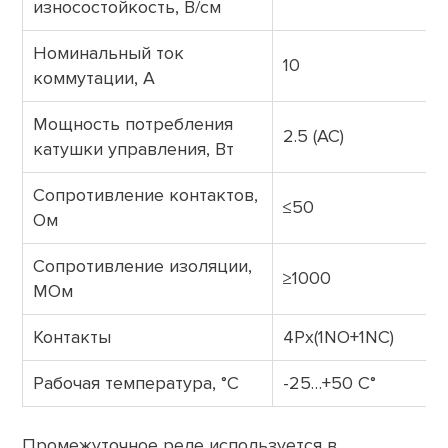
износостойкость, В/см
Номинальный ток
10
коммутации, А
Мощность потребления
2.5 (АС)
катушки управления, Вт
Сопротивление контактов,
≤50
Ом
Сопротивление изоляции,
≥1000
МОм
Контакты
4Px(1NO+1NC)
Рабочая температура, °C
-25…+50 С°
Промежуточное реле используется в