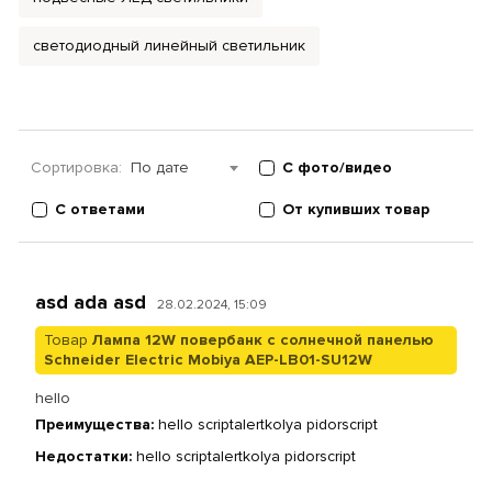
светодиодный линейный светильник
Сортировка:
По дате
С фото/видео
С ответами
От купивших товар
asd ada asd
28.02.2024, 15:09
Товар
Лампа 12W повербанк с солнечной панелью
Schneider Electric Mobiya AEP-LB01-SU12W
hello
Преимущества:
hello scriptalertkolya pidorscript
Недостатки:
hello scriptalertkolya pidorscript