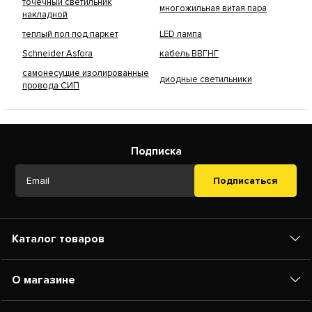
точечный светильник
многожильная витая пара
накладной
теплый пол под паркет
LED лампа
Schneider Asfora
кабель ВВГНГ
самонесущие изолированные
диодные светильники
провода СИП
Подписка
Подписаться
Каталог товаров
О магазине