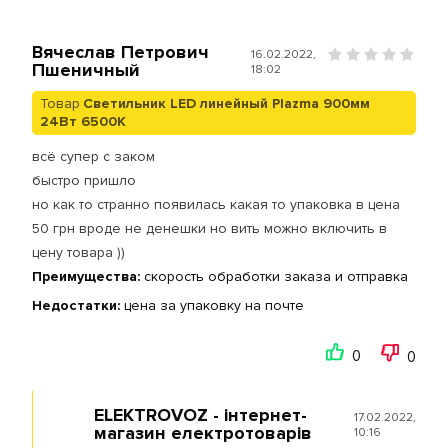
Вячеслав Петрович
16.02.2022,
Пшеничный
18:02
Товар
Cветильник LED линейный Plazma 900мм
24Вт 6500K
всё супер с заком
быстро пришло
но как то странно появилась какая то упаковка в цена
50 грн вроде не денешки но вить можно включить в
цену товара ))
Преимущества:
скорость обработки заказа и отправка
Недостатки:
цена за упаковку на почте
0
0
ELEKTROVOZ - інтернет-
17.02.2022,
магазин електротоварів
10:16