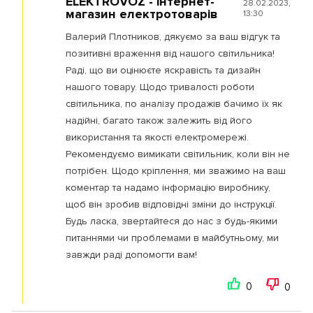
ELEKTROVOZ - інтернет-
28.02.2023,
магазин електротоварів
13:30
Валерий Плотников, дякуємо за ваш відгук та
позитивні враження від нашого світильника!
Раді, що ви оцінюєте яскравість та дизайн
нашого товару. Щодо тривалості роботи
світильника, по аналізу продажів бачимо їх як
надійні, багато також залежить від його
використання та якості електромережі.
Рекомендуємо вимикати світильник, коли він не
потрібен. Щодо кріплення, ми зважимо на ваш
коментар та надамо інформацію виробнику,
щоб він зробив відповідні зміни до інструкції.
Будь ласка, звертайтеся до нас з будь-якими
питаннями чи проблемами в майбутньому, ми
завжди раді допомогти вам!
0
0