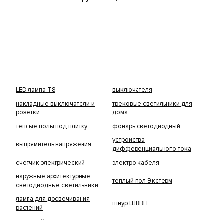
LED лампа Т8
выключателя
накладные выключатели и
трековые светильники для
розетки
дома
теплые полы под плитку
фонарь светодиодный
устройства
выпрямитель напряжения
дифференциального тока
счетчик электрический
электро кабеля
наружные архитектурные
теплый пол Экстерм
светодиодные светильники
лампа для досвечивания
шнур ШВВП
растений