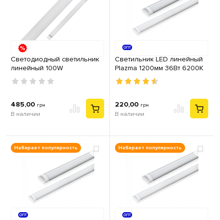
Светодиодный светильник
Cветильник LED линейный
линейный 100W
Plazma 1200мм 36Вт 6200K
рассеиватель призма
9500Lm 6500K 1,2m Ardero
белый AL5020ARD
485,00
220,00
грн
грн
В наличии
В наличии
Набирает популярность
Набирает популярность