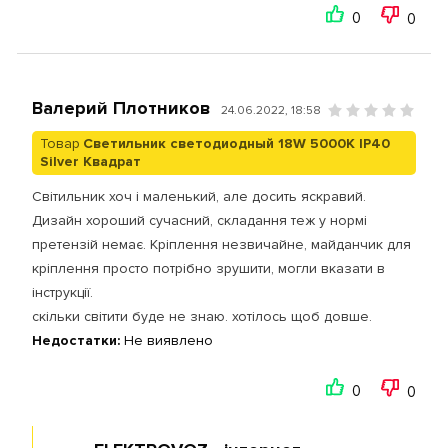
0
0
Валерий Плотников
24.06.2022, 18:58
Товар
Светильник светодиодный 18W 5000К IP40
Silver Квадрат
Світильник хоч і маленький, але досить яскравий.
Дизайн хороший сучасний, складання теж у нормі
претензій немає. Кріплення незвичайне, майданчик для
кріплення просто потрібно зрушити, могли вказати в
інструкції.
скільки світити буде не знаю. хотілось щоб довше.
Недостатки:
Не виявлено
0
0