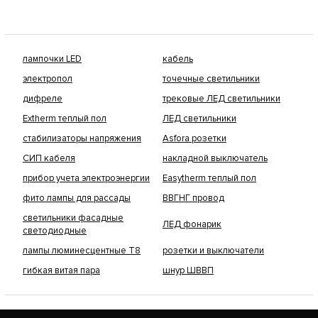
лампочки LED
кабель
электропол
точечные светильники
дифреле
трековые ЛЕД светильники
Extherm теплый пол
ЛЕД светильники
стабилизаторы напряжения
Asfora розетки
СИП кабеля
накладной выключатель
прибор учета электроэнергии
Easytherm теплый пол
фито лампы для рассады
ВВГНГ провод
светильники фасадные
ЛЕД фонарик
светодиодные
лампы люминесцентные Т8
розетки и выключатели
гибкая витая пара
шнур ШВВП